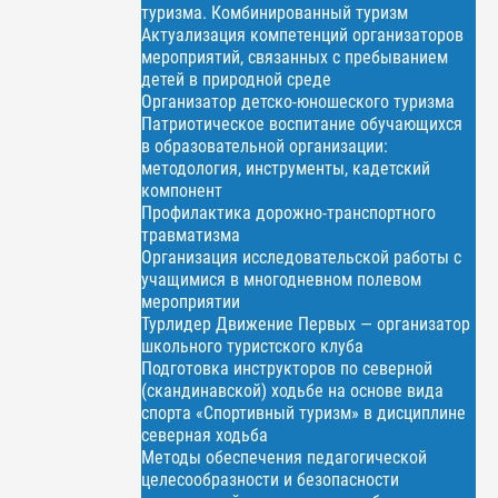
туризма. Комбинированный туризм
Актуализация компетенций организаторов
мероприятий, связанных с пребыванием
детей в природной среде
Организатор детско-юношеского туризма
Патриотическое воспитание обучающихся
в образовательной организации:
методология, инструменты, кадетский
компонент
Профилактика дорожно-транспортного
травматизма
Организация исследовательской работы с
учащимися в многодневном полевом
мероприятии
Турлидер Движение Первых — организатор
школьного туристского клуба
Подготовка инструкторов по северной
(скандинавской) ходьбе на основе вида
спорта «Спортивный туризм» в дисциплине
северная ходьба
Методы обеспечения педагогической
целесообразности и безопасности