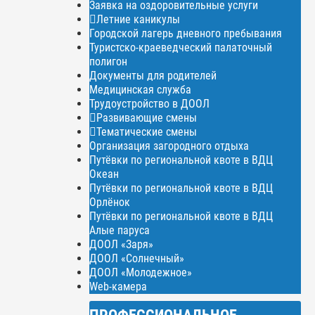
Заявка на оздоровительные услуги
Летние каникулы
Городской лагерь дневного пребывания
Туристско-краеведческий палаточный
полигон
Документы для родителей
Медицинская служба
Трудоустройство в ДООЛ
Развивающие смены
Тематические смены
Организация загородного отдыха
Путёвки по региональной квоте в ВДЦ
Океан
Путёвки по региональной квоте в ВДЦ
Орлёнок
Путёвки по региональной квоте в ВДЦ
Алые паруса
ДООЛ «Заря»
ДООЛ «Солнечный»
ДООЛ «Молодежное»
Web-камера
ПРОФЕССИОНАЛЬНОЕ