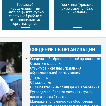
Городской
Гостиница Туристско-
координационный
экскурсионная база
центр по физкультурно-
«Школьная»
спортивной работе с
образовательными
организациями
СВЕДЕНИЯ ОБ ОРГАНИЗАЦИИ
Сведения об образовательной организации
Основные сведения
Структура и органы управления
образовательной организацией
Документы
Образование
Образовательные стандарты и требования
Руководство. Педагогический (научно-
педагогический) соста
Материально-техническое обеспечение и