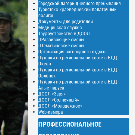
Городской лагерь дневного пребывания
Туристско-краеведческий палаточный
полигон
Документы для родителей
Медицинская служба
Трудоустройство в ДООЛ
Развивающие смены
Тематические смены
Организация загородного отдыха
Путёвки по региональной квоте в ВДЦ
Океан
Путёвки по региональной квоте в ВДЦ
Орлёнок
Путёвки по региональной квоте в ВДЦ
Алые паруса
ДООЛ «Заря»
ДООЛ «Солнечный»
ДООЛ «Молодежное»
Web-камера
ПРОФЕССИОНАЛЬНОЕ