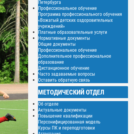
Петербурга
Профессиональное обучение
Программа профессионального обучения
«Вожатый детских оздоровительных
учреждений»
Платные образовательные услуги
Нормативные документы
Общие документы
Профессиональное обучение
Дополнительное профессиональное
образование
Дистанционное обучение
Часто задаваемые вопросы
Оставить обратную связь
МЕТОДИЧЕСКИЙ ОТДЕЛ
Об отделе
Актуальные документы
Повышение квалификации
Персонифицированная модель
Курсы ПК и переподготовки
Аттестация