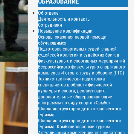
ОБРАЗОВАНИЕ
Об отделе
Деятельность и контакты
Сотрудники
Повышение квалификации
Основы оказания первой помощи
обучающимся
Подготовка спортивных судей главной
судейской коллегии и судейских бригад
физкультурных и спортивных мероприятий
Всероссийского физкультурно-спортивного
комплекса «Готов к труду и обороне (ГТО)
Технико-тактическая подготовка
специалистов в области физической
культуры и спорта, реализующих
дополнительные общеразвивающие
программы по виду спорта «Самбо»
Школа инструкторов детско-юношеского
туризма
Школа инструкторов детско-юношеского
туризма. Комбинированный туризм
Актуализация компетенций организаторов