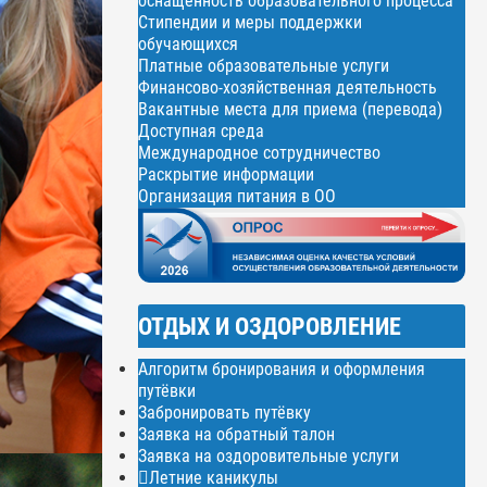
оснащенность образовательного процесса
Стипендии и меры поддержки
обучающихся
Платные образовательные услуги
Финансово-хозяйственная деятельность
Вакантные места для приема (перевода)
Доступная среда
Международное сотрудничество
Раскрытие информации
Организация питания в ОО
ОТДЫХ И ОЗДОРОВЛЕНИЕ
Алгоритм бронирования и оформления
путёвки
Забронировать путёвку
Заявка на обратный талон
Заявка на оздоровительные услуги
Летние каникулы