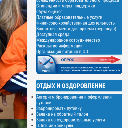
оснащенность образовательного процесса
Стипендии и меры поддержки
обучающихся
Платные образовательные услуги
Финансово-хозяйственная деятельность
Вакантные места для приема (перевода)
Доступная среда
Международное сотрудничество
Раскрытие информации
Организация питания в ОО
ОТДЫХ И ОЗДОРОВЛЕНИЕ
Алгоритм бронирования и оформления
путёвки
Забронировать путёвку
Заявка на обратный талон
Заявка на оздоровительные услуги
Летние каникулы