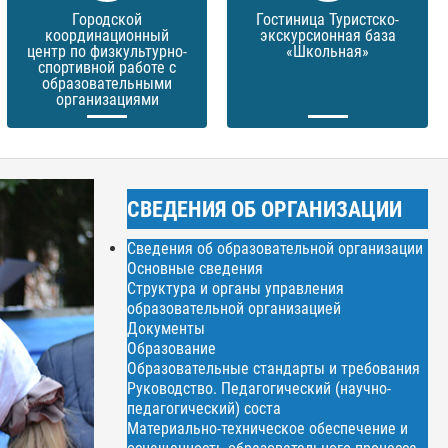
Городской
Гостиница Туристско-
координационный
экскурсионная база
центр по физкультурно-
«Школьная»
спортивной работе с
образовательными
организациями
СВЕДЕНИЯ ОБ ОРГАНИЗАЦИИ
Сведения об образовательной организации
Основные сведения
Структура и органы управления
образовательной организацией
Документы
Образование
Образовательные стандарты и требования
Руководство. Педагогический (научно-
педагогический) соста
Материально-техническое обеспечение и