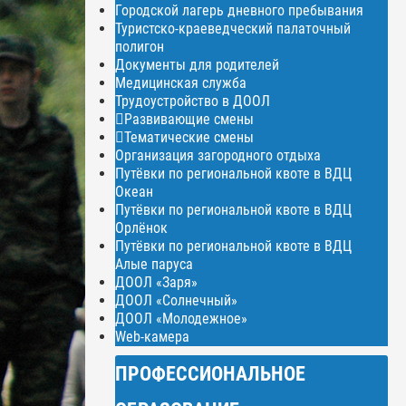
Городской лагерь дневного пребывания
Туристско-краеведческий палаточный
полигон
Документы для родителей
Медицинская служба
Трудоустройство в ДООЛ
Развивающие смены
Тематические смены
Организация загородного отдыха
Путёвки по региональной квоте в ВДЦ
Океан
Путёвки по региональной квоте в ВДЦ
Орлёнок
Путёвки по региональной квоте в ВДЦ
Алые паруса
ДООЛ «Заря»
ДООЛ «Солнечный»
ДООЛ «Молодежное»
Web-камера
ПРОФЕССИОНАЛЬНОЕ