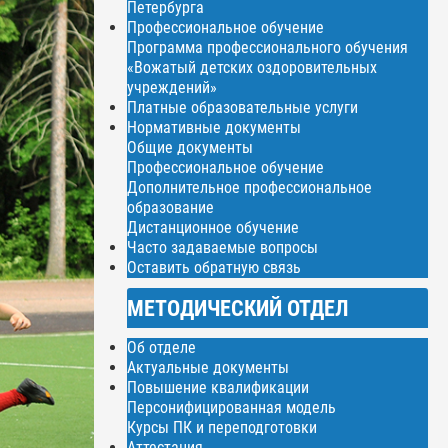
Петербурга
Профессиональное обучение
Программа профессионального обучения
«Вожатый детских оздоровительных
учреждений»
Платные образовательные услуги
Нормативные документы
Общие документы
Профессиональное обучение
Дополнительное профессиональное
образование
Дистанционное обучение
Часто задаваемые вопросы
Оставить обратную связь
МЕТОДИЧЕСКИЙ ОТДЕЛ
Об отделе
Актуальные документы
Повышение квалификации
Персонифицированная модель
Курсы ПК и переподготовки
Аттестация