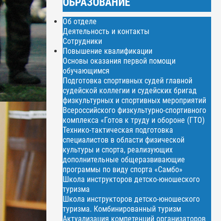
ОБРАЗОВАНИЕ
Об отделе
Деятельность и контакты
Сотрудники
Повышение квалификации
Основы оказания первой помощи
обучающимся
Подготовка спортивных судей главной
судейской коллегии и судейских бригад
физкультурных и спортивных мероприятий
Всероссийского физкультурно-спортивного
комплекса «Готов к труду и обороне (ГТО)
Технико-тактическая подготовка
специалистов в области физической
культуры и спорта, реализующих
дополнительные общеразвивающие
программы по виду спорта «Самбо»
Школа инструкторов детско-юношеского
туризма
Школа инструкторов детско-юношеского
туризма. Комбинированный туризм
Актуализация компетенций организаторов