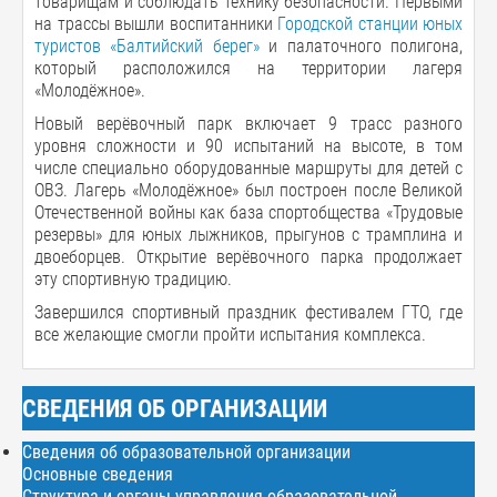
товарищам и соблюдать технику безопасности. Первыми
на трассы вышли воспитанники
Городской станции юных
туристов «Балтийский берег»
и палаточного полигона,
который расположился на территории лагеря
«Молодёжное».
Новый верёвочный парк включает 9 трасс разного
уровня сложности и 90 испытаний на высоте, в том
числе специально оборудованные маршруты для детей с
ОВЗ. Лагерь «Молодёжное» был построен после Великой
Отечественной войны как база спортобщества «Трудовые
резервы» для юных лыжников, прыгунов с трамплина и
двоеборцев. Открытие верёвочного парка продолжает
эту спортивную традицию.
Завершился спортивный праздник фестивалем ГТО, где
все желающие смогли пройти испытания комплекса.
СВЕДЕНИЯ ОБ ОРГАНИЗАЦИИ
Сведения об образовательной организации
Основные сведения
Структура и органы управления образовательной