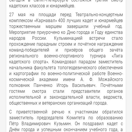
кадетских классов и юнармейцев.
27 мая на площади перед Театрально-концертным
комплексом «Карнавал» 400 лучших кадет и юнармейцев
торжественным маршем завершили учебный год.
Мероприятие приурочено ко Дню города и Году единства
народов России. Кульминацией встречи стало
прохождение парадным строем и почётное награждение
команд-победителей и призёров общего зачёта
регионального военно-спортивного турнира «Лига
кадетского спорта». Командовал парадом заместитель
начальника факультета топогеодезического обеспечения
и картографии по военно-политической работе Военно-
космической академии имени А. Ф. Можайского
полковник Панченко Игорь Васильевич. Почётными
гостями смотра стали представители органов
исполнительной и законодательной власти, ведомств,
общественных и ветеранских организаций города.
С приветственной речью к участникам обратился
заместитель председателя Комитета по образованию
Пётр Владимирович Кузьмин. Он поздравил кадет с
Днём города и успешным окончанием учебного года, а