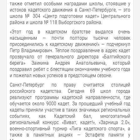
также отметил особыми наградами школы, стоявшие у
истоков кадетского движения в Санкт-Петербурге, — это
школа № 304 «Центр подготовки кадет» Центрального
района и школа № 118 Выборгского района.
«Этот год в кадетском братстве выдался очень
насыщенным — почти полторы тысячи человек
присоединились к кадетскому движению!» — подчеркнул
Петр Владимирович. Тёплое поздравление в адрес кадет
прозвучало от генерального директора «Балтийского
берега» Заикина Андрея Анатольевича, который
поздравил ребят с блестящим окончанием учебного года
и пожелал новых успехов в предстоящем сезоне.
Санкт-Петербург по праву считается столицей
российского кадетства. Сегодня 69 школ города
реализуют программы кадетской направленности, где
обучается около 9000 кадет. За прошедший учебный год
кадеты приняли участие в таких значимых региональных
событиях, как Кадетский бал, многоэтапный
региональный конкурс «Виват, кадет!», «Зарница 2.0»,
военно-спортивный турнир «Лига кадетского спорта», а
также в памятных акциях — Эстафете памяти у