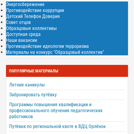
Энергосбережение
Противодействие коррупции
Детский Телефон Доверия
Совет отцов
Образцовые коллективы
Доступная среда
Наши вакансии
Противодействие идеологии терроризма
Материалы на конкурс "Образцовый коллектив"
ПОПУЛЯРНЫЕ МАТЕРИАЛЫ
Летние каникулы
Забронировать путёвку
Программы повышения квалификации и
профессионального обучения педагогических
работников
Путёвки по региональной квоте в ВДЦ Орлёнок