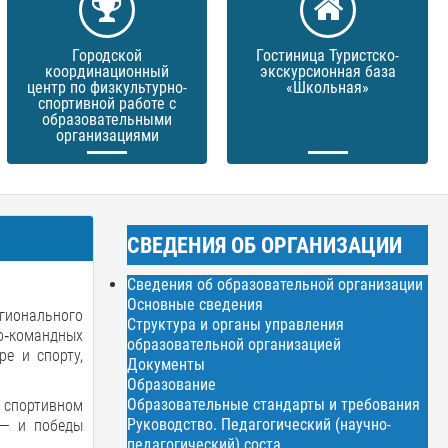
Городской
Гостиница Туристско-
координационный
экскурсионная база
центр по физкультурно-
«Школьная»
спортивной работе с
образовательными
организациями
СВЕДЕНИЯ ОБ ОРГАНИЗАЦИИ
Сведения об образовательной организации
Основные сведения
гионального
Структура и органы управления
о‑командных
образовательной организацией
ре и спорту,
Документы
Образование
Образовательные стандарты и требования
— спортивном
Руководство. Педагогический (научно-
 — и победы
педагогический) соста