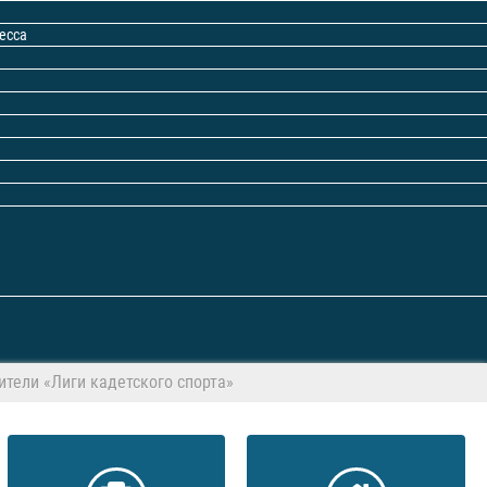
есса
тели «Лиги кадетского спорта»