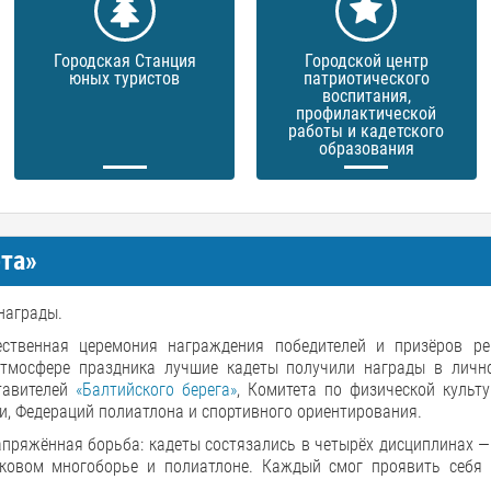
Городская Станция
Городской центр
юных туристов
патриотического
воспитания,
профилактической
работы и кадетского
образования
та»
награды.
венная церемония награждения победителей и призёров ре
 атмосфере праздника лучшие кадеты получили награды в личн
тавителей
«Балтийского берега»
, Комитета по физической культу
и, Федераций полиатлона и спортивного ориентирования.
напряжённая борьба: кадеты состязались в четырёх дисциплинах 
елковом многоборье и полиатлоне. Каждый смог проявить себя