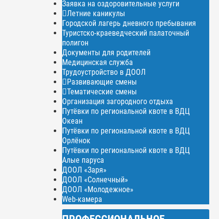
Заявка на оздоровительные услуги
Летние каникулы
Городской лагерь дневного пребывания
Туристско-краеведческий палаточный
полигон
Документы для родителей
Медицинская служба
Трудоустройство в ДООЛ
Развивающие смены
Тематические смены
Организация загородного отдыха
Путёвки по региональной квоте в ВДЦ
Океан
Путёвки по региональной квоте в ВДЦ
Орлёнок
Путёвки по региональной квоте в ВДЦ
Алые паруса
ДООЛ «Заря»
ДООЛ «Солнечный»
ДООЛ «Молодежное»
Web-камера
ПРОФЕССИОНАЛЬНОЕ