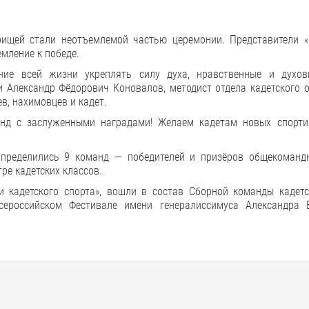
рищей стали неотъемлемой частью церемонии. Представители «
емление к победе.
ение всей жизни укреплять силу духа, нравственные и духо
 Александр Фёдорович Коновалов, методист отдела кадетского о
в, нахимовцев и кадет.
анд с заслуженными наградами! Желаем кадетам новых спорти
определились 9 команд — победителей и призёров общекомандн
ре кадетских классов.
 кадетского спорта», вошли в состав Сборной команды кадетс
сероссийском Фестивале имени генералиссимуса Александра 