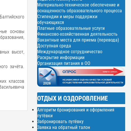
Материально-техническое обеспечение и
оснащенность образовательного процесса
Стипендии и меры поддержки
Балтийского
обучающихся
Платные образовательные услуги
вные основы
Финансово-хозяйственная деятельность
бразования,
Вакантные места для приема (перевода)
Доступная среда
Международное сотрудничество
вных высот,
Раскрытие информации
Организация питания в ОО
ого зачёта.
ких классов
Васильевича
ОТДЫХ И ОЗДОРОВЛЕНИЕ
Алгоритм бронирования и оформления
путёвки
Забронировать путёвку
Заявка на обратный талон