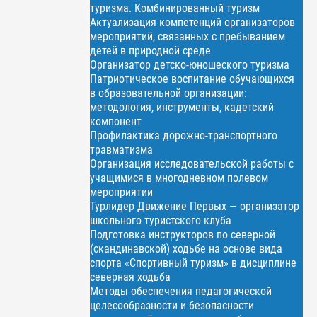
туризма. Комбинированный туризм
Актуализация компетенций организаторов
мероприятий, связанных с пребыванием
детей в природной среде
Организатор детско-юношеского туризма
Патриотическое воспитание обучающихся
в образовательной организации:
методология, инструменты, кадетский
компонент
Профилактика дорожно-транспортного
травматизма
Организация исследовательской работы с
учащимися в многодневном полевом
мероприятии
Турлидер Движение Первых — организатор
школьного туристского клуба
Подготовка инструкторов по северной
(скандинавской) ходьбе на основе вида
спорта «Спортивный туризм» в дисциплине
северная ходьба
Методы обеспечения педагогической
целесообразности и безопасности