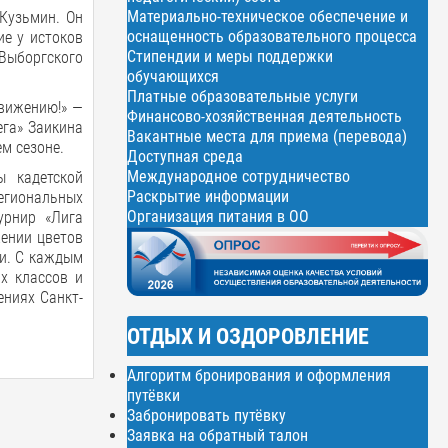
Материально-техническое обеспечение и
Кузьмин. Он
оснащенность образовательного процесса
е у истоков
Стипендии и меры поддержки
 Выборгского
обучающихся
Платные образовательные услуги
движению!» —
Финансово-хозяйственная деятельность
ега» Заикина
Вакантные места для приема (перевода)
м сезоне.
Доступная среда
Международное сотрудничество
ы кадетской
Раскрытие информации
егиональных
Организация питания в ОО
урнир «Лига
жении цветов
ти. С каждым
х классов и
ениях Санкт-
ОТДЫХ И ОЗДОРОВЛЕНИЕ
Алгоритм бронирования и оформления
путёвки
Забронировать путёвку
Заявка на обратный талон