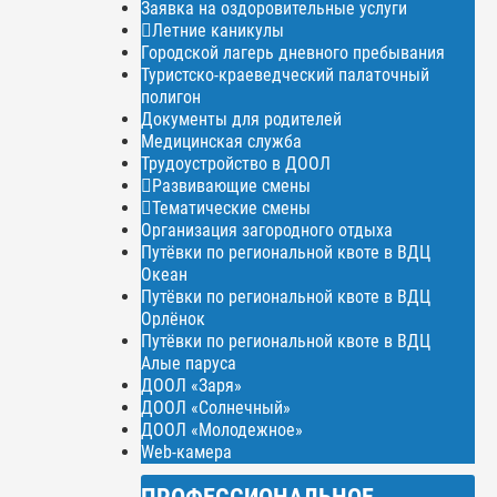
Заявка на оздоровительные услуги
Летние каникулы
Городской лагерь дневного пребывания
Туристско-краеведческий палаточный
полигон
Документы для родителей
Медицинская служба
Трудоустройство в ДООЛ
Развивающие смены
Тематические смены
Организация загородного отдыха
Путёвки по региональной квоте в ВДЦ
Океан
Путёвки по региональной квоте в ВДЦ
Орлёнок
Путёвки по региональной квоте в ВДЦ
Алые паруса
ДООЛ «Заря»
ДООЛ «Солнечный»
ДООЛ «Молодежное»
Web-камера
ПРОФЕССИОНАЛЬНОЕ