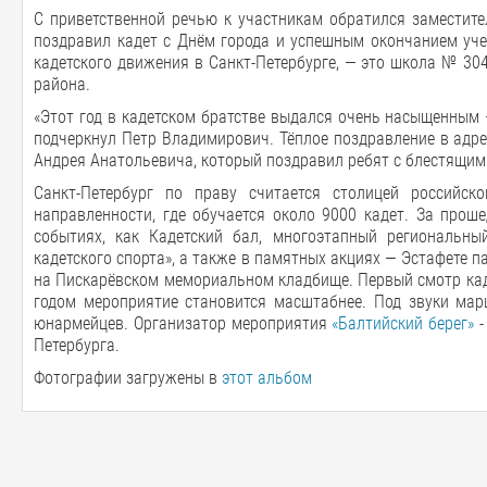
С приветственной речью к участникам обратился заместит
поздравил кадет с Днём города и успешным окончанием уче
кадетского движения в Санкт-Петербурге, — это школа № 30
района.
«Этот год в кадетском братстве выдался очень насыщенным
подчеркнул Петр Владимирович. Тёплое поздравление в адре
Андрея Анатольевича, который поздравил ребят с блестящим 
Санкт-Петербург по праву считается столицей российск
направленности, где обучается около 9000 кадет. За прош
событиях, как Кадетский бал, многоэтапный региональный 
кадетского спорта», а также в памятных акциях — Эстафете
на Пискарёвском мемориальном кладбище. Первый смотр каде
годом мероприятие становится масштабнее. Под звуки мар
юнармейцев. Организатор мероприятия
«Балтийский берег»
-
Петербурга.
Фотографии загружены в
этот альбом