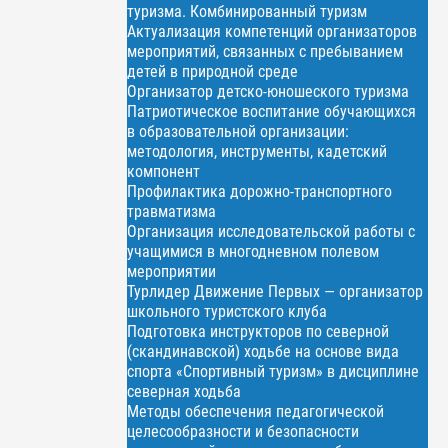
туризма. Комбинированный туризм
Актуализация компетенций организаторов
мероприятий, связанных с пребыванием
детей в природной среде
Организатор детско-юношеского туризма
Патриотическое воспитание обучающихся
в образовательной организации:
методология, инструменты, кадетский
компонент
Профилактика дорожно-транспортного
травматизма
Организация исследовательской работы с
учащимися в многодневном полевом
мероприятии
Турлидер Движение Первых — организатор
школьного туристского клуба
Подготовка инструкторов по северной
(скандинавской) ходьбе на основе вида
спорта «Спортивный туризм» в дисциплине
северная ходьба
Методы обеспечения педагогической
целесообразности и безопасности