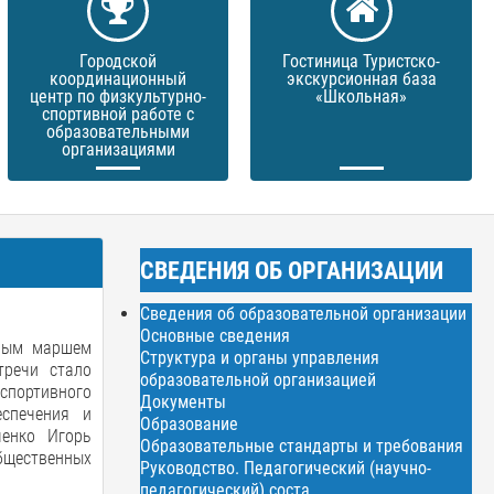
Городской
Гостиница Туристско-
координационный
экскурсионная база
центр по физкультурно-
«Школьная»
спортивной работе с
образовательными
организациями
СВЕДЕНИЯ ОБ ОРГАНИЗАЦИИ
Сведения об образовательной организации
Основные сведения
нным маршем
Структура и органы управления
тречи стало
образовательной организацией
-спортивного
Документы
еспечения и
Образование
ченко Игорь
Образовательные стандарты и требования
общественных
Руководство. Педагогический (научно-
педагогический) соста