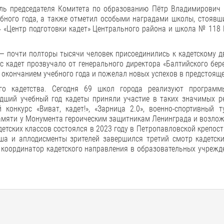
ель председателя Комитета по образованию Пётр Владимирович 
бного года, а также отметил особыми наградами школы, стоявши
4 «Центр подготовки кадет» Центрального района и школа № 118
 — почти полторы тысячи человек присоединились к кадетскому 
с кадет прозвучало от генерального директора «Балтийского бер
окончанием учебного года и пожелал новых успехов в предстояще
ого кадетства. Сегодня 69 школ города реализуют программ
едший учебный год кадеты приняли участие в таких значимых р
конкурс «Виват, кадет!», «Зарница 2.0», военно-спортивный т
 памяти у Монумента героическим защитникам Ленинграда и возло
тских классов состоялся в 2023 году в Петропавловской крепос
ша и аплодисменты зрителей завершился третий смотр кадетски
 координатор кадетского направления в образовательных учрежд