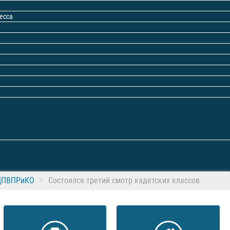
есса
ЦПВПРиКО
Состоялся третий смотр кадетских классов