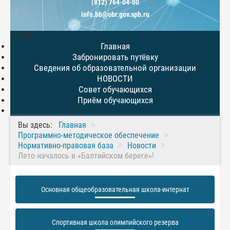
(812) 764-04-00
info.bb@obr.gov.spb.ru
МЕНЮ
Главная
Забронировать путёвку
Сведения об образовательной организации
НОВОСТИ
Совет обучающихся
Приём обучающихся
Вы здесь:
Главная
Программно-методическое обеспечение
Нормативно-правовая база
Новости
Лето началось в «Балтийском береге»!
Основная общеобразовательная школа-интернат
Спортивная школа олимпийского резерва