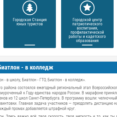
Городская Станция
Городской центр
юных туристов
патриотического
воспитания,
профилактической
работы и кадетского
образования
 Биатлон - в колледж
- в школу, Биатлон - ГТО, Биатлон - в колледж».
о района состоялся ежегодный региональный этап Всероссийско
приуроченный к Году единства народов России. В марафоне принял
нов из 12 школ Санкт-Петербурга. В программу вошли: челночный
винтовки. Главная задача участников — преодолеть дистанцию н
каждый промах добавляется штрафной круг.
он. Здесь важно всё: твоя скорость, твоя меткость и то, как ты