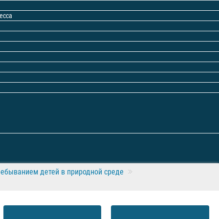
есса
ребыванием детей в природной среде