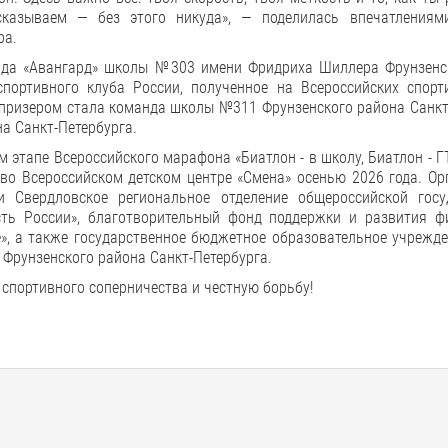
сказываем — без этого никуда», — поделилась впечатлениям
ра.
нда «Авангард» школы №303 имени Фридриха Шиллера Фрунзенс
спортивного клуба России, полученное на Всероссийских спорт
 призером стала команда школы №311 Фрунзенского района Санкт
а Санкт-Петербурга.
этапе Всероссийского марафона «Биатлон - в школу, Биатлон - ГТ
 во Всероссийском детском центре «Смена» осенью 2026 года. О
и Свердловское региональное отделение общероссийской госу
ть России», благотворительный фонд поддержки и развития фи
е», а также государственное бюджетное образовательное учрежд
рунзенского района Санкт-Петербурга.
 спортивного соперничества и честную борьбу!