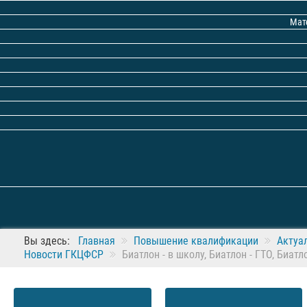
Мат
Вы здесь:
Главная
Повышение квалификации
Актуа
Новости ГКЦФСР
Биатлон - в школу, Биатлон - ГТО, Биатл