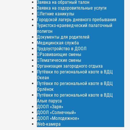
Заявка на обратный талон
Заявка на оздоровительные услуги
Летние каникулы
Городской лагерь дневного пребывания
Туристско-краеведческий палаточный
полигон
Документы для родителей
Медицинская служба
Трудоустройство в ДООЛ
Развивающие смены
Тематические смены
Организация загородного отдыха
Путёвки по региональной квоте в ВДЦ
Океан
Путёвки по региональной квоте в ВДЦ
Орлёнок
Путёвки по региональной квоте в ВДЦ
Алые паруса
ДООЛ «Заря»
ДООЛ «Солнечный»
ДООЛ «Молодежное»
Web-камера