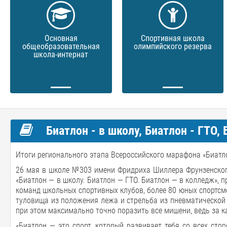
Основная
Спортивная школа
общеобразовательная
олимпийского резерва
школа-интернат
Биатлон - в школу, Биатлон - ГТО,
Итоги регионального этапа Всероссийского марафона «Биатлон 
26 мая в школе №303 имени Фридриха Шиллера Фрунзенског
«Биатлон — в школу. Биатлон — ГТО. Биатлон — в колледж», 
команд школьных спортивных клубов, более 80 юных спортсме
туловища из положения лежа и стрельба из пневматической 
при этом максимально точно поразить все мишени, ведь за 
«Биатлон — это спорт, который развивает тебя со всех стор