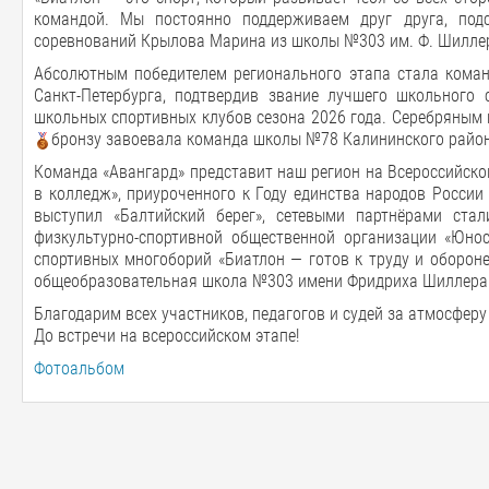
командой. Мы постоянно поддерживаем друг друга, под
соревнований Крылова Марина из школы №303 им. Ф. Шилле
Абсолютным победителем регионального этапа стала кома
Санкт-Петербурга, подтвердив звание лучшего школьного 
школьных спортивных клубов сезона 2026 года. Серебряным
бронзу завоевала команда школы №78 Калининского район
Команда «Авангард» представит наш регион на Всероссийском 
в колледж», приуроченного к Году единства народов России
выступил «Балтийский берег», сетевыми партнёрами стал
физкультурно-спортивной общественной организации «Юнос
спортивных многоборий «Биатлон — готов к труду и оборон
общеобразовательная школа №303 имени Фридриха Шиллера Ф
Благодарим всех участников, педагогов и судей за атмосферу
До встречи на всероссийском этапе!
Фотоальбом