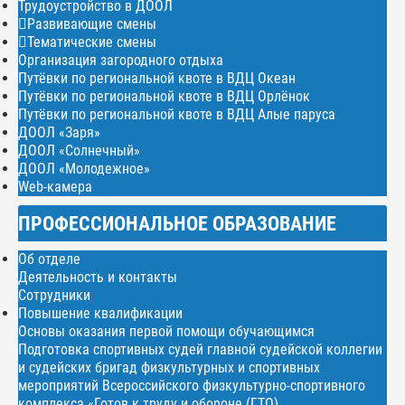
Трудоустройство в ДООЛ
Развивающие смены
Тематические смены
Организация загородного отдыха
Путёвки по региональной квоте в ВДЦ Океан
Путёвки по региональной квоте в ВДЦ Орлёнок
Путёвки по региональной квоте в ВДЦ Алые паруса
ДООЛ «Заря»
ДООЛ «Солнечный»
ДООЛ «Молодежное»
Web-камера
ПРОФЕССИОНАЛЬНОЕ ОБРАЗОВАНИЕ
Об отделе
Деятельность и контакты
Сотрудники
Повышение квалификации
Основы оказания первой помощи обучающимся
Подготовка спортивных судей главной судейской коллегии
и судейских бригад физкультурных и спортивных
мероприятий Всероссийского физкультурно-спортивного
комплекса «Готов к труду и обороне (ГТО)