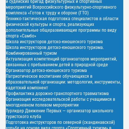
и судейских бригад физкультурных и спортивных
мероприятий Всероссийского физкультурно-спортивного
комплекса «Готов к труду и обороне (ГТО)
Технико-тактическая подготовка специалистов в области
физической культуры и спорта, реализующих
дополнительные общеразвивающие программы по виду
спорта «Самбо»
Школа инструкторов детско-юношеского туризма
Школа инструкторов детско-юношеского туризма.
Комбинированный туризм
Актуализация компетенций организаторов мероприятий,
связанных с пребыванием детей в природной среде
Организатор детско-юношеского туризма
Патриотическое воспитание обучающихся в
образовательной организации: методология, инструменты,
кадетский компонент
Профилактика дорожно-транспортного травматизма
Организация исследовательской работы с учащимися в
многодневном полевом мероприятии
Турлидер Движение Первых — организатор школьного
туристского клуба
Подготовка инструкторов по северной (скандинавской)
ходьбе на основе вида спорта «Спортивный туризм» в