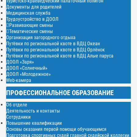
Туристско-краеведческий палаточный полигон
Документы для родителей
Медицинская служба
Трудоустройство в ДООЛ
Развивающие смены
Тематические смены
Организация загородного отдыха
Путёвки по региональной квоте в ВДЦ Океан
Путёвки по региональной квоте в ВДЦ Орлёнок
Путёвки по региональной квоте в ВДЦ Алые паруса
ДООЛ «Заря»
ДООЛ «Солнечный»
ДООЛ «Молодежное»
Web-камера
ПРОФЕССИОНАЛЬНОЕ ОБРАЗОВАНИЕ
Об отделе
Деятельность и контакты
Сотрудники
Повышение квалификации
Основы оказания первой помощи обучающимся
Подготовка спортивных судей главной судейской коллегии