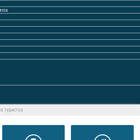
есса
х туристов