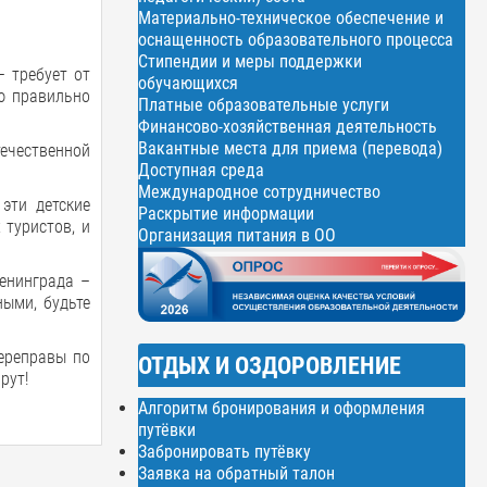
Материально-техническое обеспечение и
оснащенность образовательного процесса
Стипендии и меры поддержки
– требует от
обучающихся
ю правильно
Платные образовательные услуги
Финансово-хозяйственная деятельность
Вакантные места для приема (перевода)
ечественной
Доступная среда
Международное сотрудничество
эти детские
Раскрытие информации
 туристов, и
Организация питания в ОО
енинграда –
ными, будьте
переправы по
ОТДЫХ И ОЗДОРОВЛЕНИЕ
рут!
Алгоритм бронирования и оформления
путёвки
Забронировать путёвку
Заявка на обратный талон