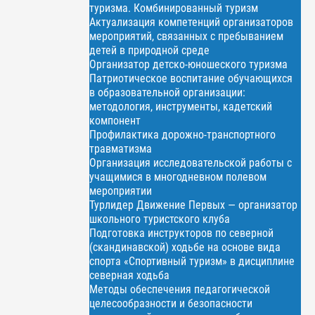
туризма. Комбинированный туризм
Актуализация компетенций организаторов
мероприятий, связанных с пребыванием
детей в природной среде
Организатор детско-юношеского туризма
Патриотическое воспитание обучающихся
в образовательной организации:
методология, инструменты, кадетский
компонент
Профилактика дорожно-транспортного
травматизма
Организация исследовательской работы с
учащимися в многодневном полевом
мероприятии
Турлидер Движение Первых — организатор
школьного туристского клуба
Подготовка инструкторов по северной
(скандинавской) ходьбе на основе вида
спорта «Спортивный туризм» в дисциплине
северная ходьба
Методы обеспечения педагогической
целесообразности и безопасности