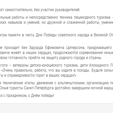
ят самостоятельно, без участия руководителей.
ельные работы и непосредственно техника пешеходного туризма 
ских навыков и умений, но дружной и слаженной работы, умени
гом памяти в честь Дня Победы советского народа в Великой От
е проходит без Эдуарда Ефимовича Циперсона, придумавшего 
мовиче живёт в наших сердцах, продолжаются соревнования юных
вою готовность прийти на защиту родного города и страны.
оги – ветераны детско-юношеского туризма, дети блокадного Л
Очень правильно, ребята, что вы ходите в походы. Будьте силь
ты и справедливости горит в ваших сердцах!»
ая технические этапы: движение с альпенштоками, организацию 
… Юные туристы Санкт-Петербурга достойно завершили ночной марш
з с праздником, с Днём победы!