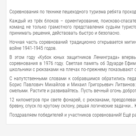
Соревнования по технике пешеходного туризма ребята проход
Каждый из трёх блоков – ориентирование, поисково-спасат
команд не только грамотного представления судьям турист
принимать решения, действовать быстро и безопасно.
Ночная часть соревнований традиционно открывается митин
войне 1941-1945 годов.
В этом году «Кубок юных защитников Ленинграда» впервы
соревнования в 1976 году. Светлая память об Эдуарде Ефи
школьники с рюкзаками на плечах по-прежнему показывают с
С напутственными словами к собравшимся обратились педаг
Борис Павлович Михайлов и Михаил Григорьевич Литвинов: «
смелыми. Растите и развивайтесь. Пусть вечный огонь добро
12 километров при свете фонарей, с рюкзаками, преодолев
бревну, спуск по крутому склону, решая логические задачки
Поздравляем победителей и участников соревнований! Ещё ра