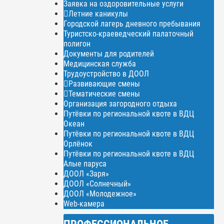
Заявка на оздоровительные услуги
Летние каникулы
Городской лагерь дневного пребывания
Туристско-краеведческий палаточный
полигон
Документы для родителей
Медицинская служба
Трудоустройство в ДООЛ
Развивающие смены
Тематические смены
Организация загородного отдыха
Путёвки по региональной квоте в ВДЦ
Океан
Путёвки по региональной квоте в ВДЦ
Орлёнок
Путёвки по региональной квоте в ВДЦ
Алые паруса
ДООЛ «Заря»
ДООЛ «Солнечный»
ДООЛ «Молодежное»
Web-камера
ПРОФЕССИОНАЛЬНОЕ