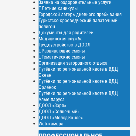
Заявка на оздоровительные услуги
Летние каникулы
Городской лагерь дневного пребывания
Туристско-краеведческий палаточный
полигон
Документы для родителей
Медицинская служба
Трудоустройство в ДООЛ
Развивающие смены
Тематические смены
Организация загородного отдыха
Путёвки по региональной квоте в ВДЦ
Океан
Путёвки по региональной квоте в ВДЦ
Орлёнок
Путёвки по региональной квоте в ВДЦ
Алые паруса
ДООЛ «Заря»
ДООЛ «Солнечный»
ДООЛ «Молодежное»
Web-камера
ПРОФЕССИОНАЛЬНОЕ