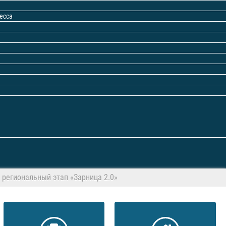
есса
 региональный этап «Зарница 2.0»