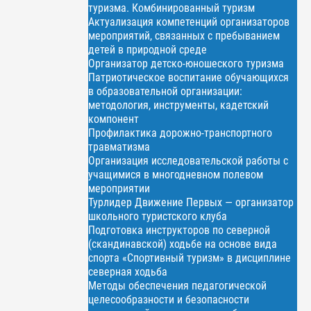
туризма. Комбинированный туризм
Актуализация компетенций организаторов
мероприятий, связанных с пребыванием
детей в природной среде
Организатор детско-юношеского туризма
Патриотическое воспитание обучающихся
в образовательной организации:
методология, инструменты, кадетский
компонент
Профилактика дорожно-транспортного
травматизма
Организация исследовательской работы с
учащимися в многодневном полевом
мероприятии
Турлидер Движение Первых — организатор
школьного туристского клуба
Подготовка инструкторов по северной
(скандинавской) ходьбе на основе вида
спорта «Спортивный туризм» в дисциплине
северная ходьба
Методы обеспечения педагогической
целесообразности и безопасности