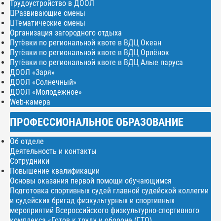
Трудоустройство в ДООЛ
Развивающие смены
Тематические смены
Организация загородного отдыха
Путёвки по региональной квоте в ВДЦ Океан
Путёвки по региональной квоте в ВДЦ Орлёнок
Путёвки по региональной квоте в ВДЦ Алые паруса
ДООЛ «Заря»
ДООЛ «Солнечный»
ДООЛ «Молодежное»
Web-камера
ПРОФЕССИОНАЛЬНОЕ ОБРАЗОВАНИЕ
Об отделе
Деятельность и контакты
Сотрудники
Повышение квалификации
Основы оказания первой помощи обучающимся
Подготовка спортивных судей главной судейской коллегии
и судейских бригад физкультурных и спортивных
мероприятий Всероссийского физкультурно-спортивного
комплекса «Готов к труду и обороне (ГТО)