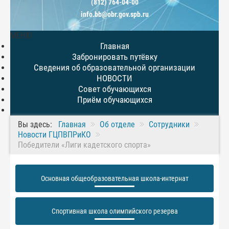
(812) 764-04-00
info.bb@obr.gov.spb.ru
МЕНЮ
Главная
Забронировать путёвку
Сведения об образовательной организации
НОВОСТИ
Совет обучающихся
Приём обучающихся
Вы здесь:
Главная
Об отделе
Сотрудники
Новости ГЦПВПРиКО
Победители «Лиги кадетского спорта»
Основная общеобразовательная школа-интернат
Спортивная школа олимпийского резерва