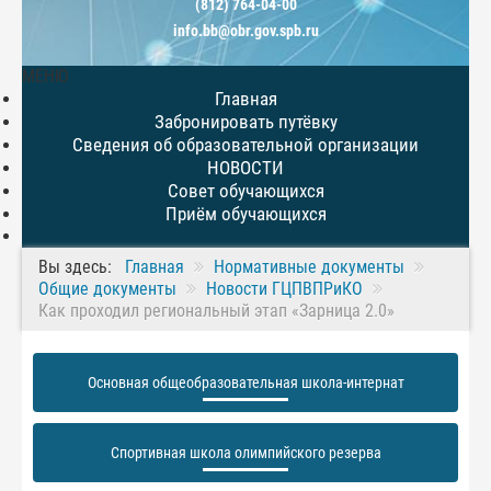
(812) 764-04-00
info.bb@obr.gov.spb.ru
МЕНЮ
Главная
Забронировать путёвку
Сведения об образовательной организации
НОВОСТИ
Совет обучающихся
Приём обучающихся
Вы здесь:
Главная
Нормативные документы
Общие документы
Новости ГЦПВПРиКО
Как проходил региональный этап «Зарница 2.0»
Основная общеобразовательная школа-интернат
Спортивная школа олимпийского резерва