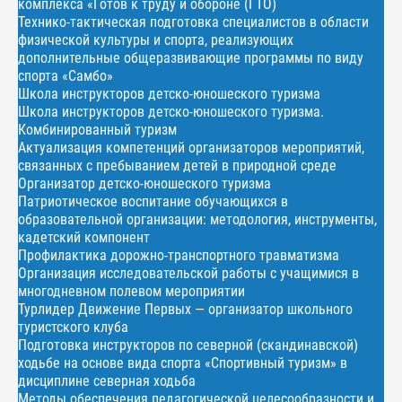
комплекса «Готов к труду и обороне (ГТО)
Технико-тактическая подготовка специалистов в области
физической культуры и спорта, реализующих
дополнительные общеразвивающие программы по виду
спорта «Самбо»
Школа инструкторов детско-юношеского туризма
Школа инструкторов детско-юношеского туризма.
Комбинированный туризм
Актуализация компетенций организаторов мероприятий,
связанных с пребыванием детей в природной среде
Организатор детско-юношеского туризма
Патриотическое воспитание обучающихся в
образовательной организации: методология, инструменты,
кадетский компонент
Профилактика дорожно-транспортного травматизма
Организация исследовательской работы с учащимися в
многодневном полевом мероприятии
Турлидер Движение Первых — организатор школьного
туристского клуба
Подготовка инструкторов по северной (скандинавской)
ходьбе на основе вида спорта «Спортивный туризм» в
дисциплине северная ходьба
Методы обеспечения педагогической целесообразности и