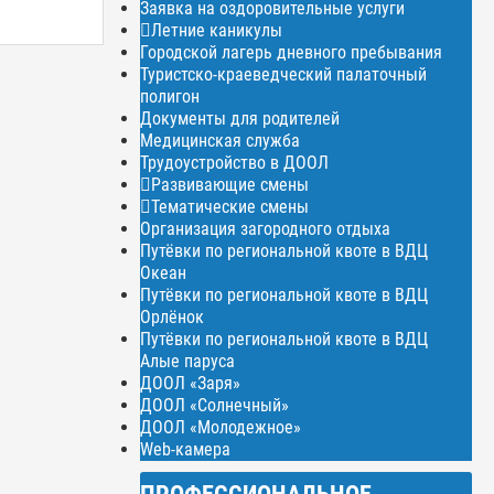
Заявка на оздоровительные услуги
Летние каникулы
Городской лагерь дневного пребывания
Туристско-краеведческий палаточный
полигон
Документы для родителей
Медицинская служба
Трудоустройство в ДООЛ
Развивающие смены
Тематические смены
Организация загородного отдыха
Путёвки по региональной квоте в ВДЦ
Океан
Путёвки по региональной квоте в ВДЦ
Орлёнок
Путёвки по региональной квоте в ВДЦ
Алые паруса
ДООЛ «Заря»
ДООЛ «Солнечный»
ДООЛ «Молодежное»
Web-камера
ПРОФЕССИОНАЛЬНОЕ