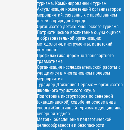
туризма. Комбинированный туризм
Актуализация компетенций организаторов
мероприятий, связанных с пребыванием
детей в природной среде
Организатор детско-юношеского туризма
Патриотическое воспитание обучающихся
в образовательной организации:
методология, инструменты, кадетский
компонент
Профилактика дорожно-транспортного
травматизма
Организация исследовательской работы с
учащимися в многодневном полевом
мероприятии
Турлидер Движение Первых — организатор
школьного туристского клуба
Подготовка инструкторов по северной
(скандинавской) ходьбе на основе вида
спорта «Спортивный туризм» в дисциплине
северная ходьба
Методы обеспечения педагогической
целесообразности и безопасности