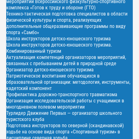
мероприятий Всероссийского физкультурно-спортивного
комплекса «Готов к труду и обороне (ГТО)
Технико-тактическая подготовка специалистов в области
физической культуры и спорта, реализующих
дополнительные общеразвивающие программы по виду
спорта «Самбо»
Школа инструкторов детско-юношеского туризма
Школа инструкторов детско-юношеского туризма.
Комбинированный туризм
Актуализация компетенций организаторов мероприятий,
связанных с пребыванием детей в природной среде
Организатор детско-юношеского туризма
Патриотическое воспитание обучающихся в
образовательной организации: методология, инструменты,
кадетский компонент
Профилактика дорожно-транспортного травматизма
Организация исследовательской работы с учащимися в
многодневном полевом мероприятии
Турлидер Движение Первых — организатор школьного
туристского клуба
Подготовка инструкторов по северной (скандинавской)
ходьбе на основе вида спорта «Спортивный туризм» в
дисциплине северная ходьба