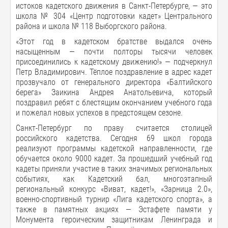
истоков кадетского движения в Санкт-Петербурге, — это
школа № 304 «Центр подготовки кадет» Центрального
района и школа № 118 Выборгского района.
«Этот год в кадетском братстве выдался очень
насыщенным — почти полторы тысячи человек
присоединились к кадетскому движению!» — подчеркнул
Петр Владимирович. Тёплое поздравление в адрес кадет
прозвучало от генерального директора «Балтийского
берега» Заикина Андрея Анатольевича, который
поздравил ребят с блестящим окончанием учебного года
и пожелал новых успехов в предстоящем сезоне.
Санкт-Петербург по праву считается столицей
российского кадетства. Сегодня 69 школ города
реализуют программы кадетской направленности, где
обучается около 9000 кадет. За прошедший учебный год
кадеты приняли участие в таких значимых региональных
событиях, как Кадетский бал, многоэтапный
региональный конкурс «Виват, кадет!», «Зарница 2.0»,
военно-спортивный турнир «Лига кадетского спорта», а
также в памятных акциях — Эстафете памяти у
Монумента героическим защитникам Ленинграда и