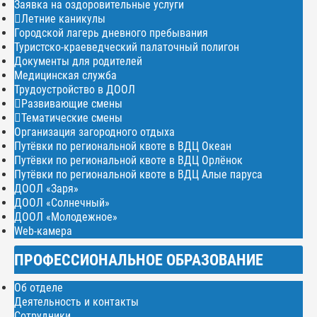
Заявка на оздоровительные услуги
Летние каникулы
Городской лагерь дневного пребывания
Туристско-краеведческий палаточный полигон
Документы для родителей
Медицинская служба
Трудоустройство в ДООЛ
Развивающие смены
Тематические смены
Организация загородного отдыха
Путёвки по региональной квоте в ВДЦ Океан
Путёвки по региональной квоте в ВДЦ Орлёнок
Путёвки по региональной квоте в ВДЦ Алые паруса
ДООЛ «Заря»
ДООЛ «Солнечный»
ДООЛ «Молодежное»
Web-камера
ПРОФЕССИОНАЛЬНОЕ ОБРАЗОВАНИЕ
Об отделе
Деятельность и контакты
Сотрудники