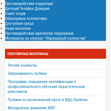
Противодействие коррупции
Детский Телефон Доверия
Совет отцов
Образцовые коллективы
Доступная среда
Наши вакансии
Противодействие идеологии терроризма
Материалы на конкурс "Образцовый коллектив"
ПОПУЛЯРНЫЕ МАТЕРИАЛЫ
Летние каникулы
Забронировать путёвку
Программы повышения квалификации и
профессионального обучения педагогических
работников
Путёвки по региональной квоте в ВДЦ Орлёнок
Молодежное движение ЮИТ