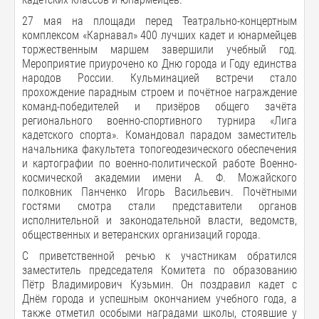
27 мая на площади перед Театрально-концертным
комплексом «Карнавал» 400 лучших кадет и юнармейцев
торжественным маршем завершили учебный год.
Мероприятие приурочено ко Дню города и Году единства
народов России. Кульминацией встречи стало
прохождение парадным строем и почётное награждение
команд-победителей и призёров общего зачёта
регионального военно-спортивного турнира «Лига
кадетского спорта». Командовал парадом заместитель
начальника факультета топогеодезического обеспечения
и картографии по военно-политической работе Военно-
космической академии имени А. Ф. Можайского
полковник Панченко Игорь Васильевич. Почётными
гостями смотра стали представители органов
исполнительной и законодательной власти, ведомств,
общественных и ветеранских организаций города.
С приветственной речью к участникам обратился
заместитель председателя Комитета по образованию
Пётр Владимирович Кузьмин. Он поздравил кадет с
Днём города и успешным окончанием учебного года, а
также отметил особыми наградами школы, стоявшие у