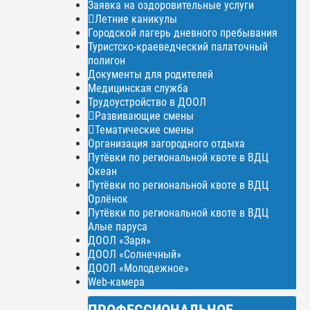
Заявка на оздоровительные услуги
Летние каникулы
Городской лагерь дневного пребывания
Туристско-краеведческий палаточный
полигон
Документы для родителей
Медицинская служба
Трудоустройство в ДООЛ
Развивающие смены
Тематические смены
Организация загородного отдыха
Путёвки по региональной квоте в ВДЦ
Океан
Путёвки по региональной квоте в ВДЦ
Орлёнок
Путёвки по региональной квоте в ВДЦ
Алые паруса
ДООЛ «Заря»
ДООЛ «Солнечный»
ДООЛ «Молодежное»
Web-камера
ПРОФЕССИОНАЛЬНОЕ