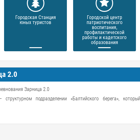
Городская Станция
Городской центр
юных туристов
патриотического
воспитания,
профилактической
работы и кадетского
образования
а 2.0
ревнования Зарница 2.0
структурном подразделении «Балтийского берега», которы