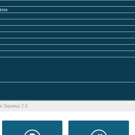
есса
я Зарница 2.0