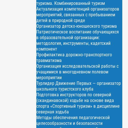
туризма. Комбинированный туризм
Актуализация компетенций организаторов
мероприятий, связанных с пребыванием
детей в природной среде
Организатор детско-юношеского туризма
Патриотическое воспитание обучающихся
в образовательной организации:
методология, инструменты, кадетский
компонент
Профилактика дорожно-транспортного
травматизма
Организация исследовательской работы с
учащимися в многодневном полевом
мероприятии
Турлидер Движение Первых — организатор
школьного туристского клуба
Подготовка инструкторов по северной
(скандинавской) ходьбе на основе вида
спорта «Спортивный туризм» в дисциплине
северная ходьба
Методы обеспечения педагогической
целесообразности и безопасности