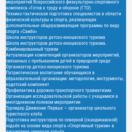
мероприятий Всероссийского физкультурно-спортивного
комплекса «Готов к труду и обороне (ГТО)
Технико-тактическая подготовка специалистов в области
физической культуры и спорта, реализующих
дополнительные общеразвивающие программы по виду
спорта «Самбо»
Школа инструкторов детско-юношеского туризма
Школа инструкторов детско-юношеского туризма.
Комбинированный туризм
Актуализация компетенций организаторов мероприятий,
связанных с пребыванием детей в природной среде
Организатор детско-юношеского туризма
Патриотическое воспитание обучающихся в
образовательной организации: методология, инструменты,
кадетский компонент
Профилактика дорожно-транспортного травматизма
Организация исследовательской работы с учащимися в
многодневном полевом мероприятии
Турлидер Движение Первых — организатор школьного
туристского клуба
Подготовка инструкторов по северной (скандинавской)
ходьбе на основе вида спорта «Спортивный туризм» в
дисциплине северная ходьба