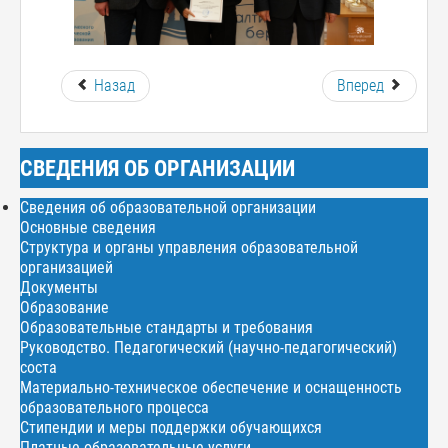
Назад
Вперед
СВЕДЕНИЯ ОБ ОРГАНИЗАЦИИ
Сведения об образовательной организации
Основные сведения
Структура и органы управления образовательной
организацией
Документы
Образование
Образовательные стандарты и требования
Руководство. Педагогический (научно-педагогический)
соста
Материально-техническое обеспечение и оснащенность
образовательного процесса
Стипендии и меры поддержки обучающихся
Платные образовательные услуги