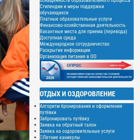
оснащенность образовательного процесса
Стипендии и меры поддержки
обучающихся
Платные образовательные услуги
Финансово-хозяйственная деятельность
Вакантные места для приема (перевода)
Доступная среда
Международное сотрудничество
Раскрытие информации
Организация питания в ОО
ОТДЫХ И ОЗДОРОВЛЕНИЕ
Алгоритм бронирования и оформления
путёвки
Забронировать путёвку
Заявка на обратный талон
Заявка на оздоровительные услуги
Летние каникулы