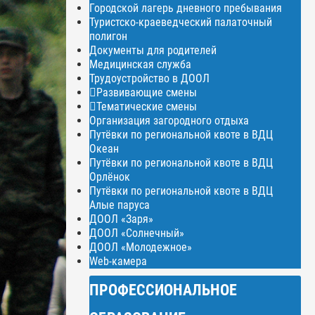
Городской лагерь дневного пребывания
Туристско-краеведческий палаточный
полигон
Документы для родителей
Медицинская служба
Трудоустройство в ДООЛ
Развивающие смены
Тематические смены
Организация загородного отдыха
Путёвки по региональной квоте в ВДЦ
Океан
Путёвки по региональной квоте в ВДЦ
Орлёнок
Путёвки по региональной квоте в ВДЦ
Алые паруса
ДООЛ «Заря»
ДООЛ «Солнечный»
ДООЛ «Молодежное»
Web-камера
ПРОФЕССИОНАЛЬНОЕ