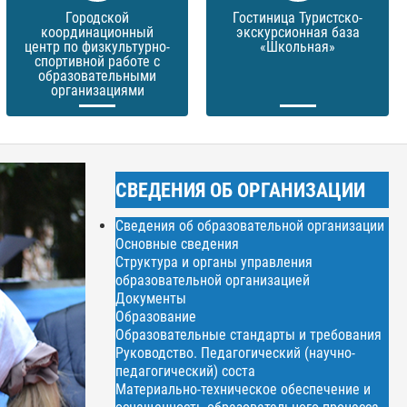
Городской
Гостиница Туристско-
координационный
экскурсионная база
центр по физкультурно-
«Школьная»
спортивной работе с
образовательными
организациями
СВЕДЕНИЯ ОБ ОРГАНИЗАЦИИ
Сведения об образовательной организации
Основные сведения
Структура и органы управления
образовательной организацией
Документы
Образование
Образовательные стандарты и требования
Руководство. Педагогический (научно-
педагогический) соста
Материально-техническое обеспечение и