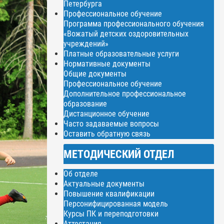
Петербурга
Профессиональное обучение
Программа профессионального обучения
«Вожатый детских оздоровительных
учреждений»
Платные образовательные услуги
Нормативные документы
Общие документы
Профессиональное обучение
Дополнительное профессиональное
образование
Дистанционное обучение
Часто задаваемые вопросы
Оставить обратную связь
МЕТОДИЧЕСКИЙ ОТДЕЛ
Об отделе
Актуальные документы
Повышение квалификации
Персонифицированная модель
Курсы ПК и переподготовки
Аттестация