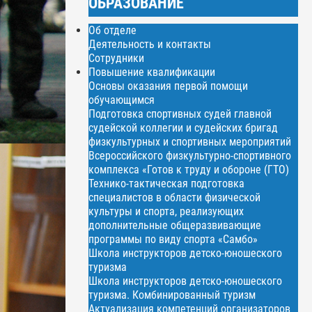
ОБРАЗОВАНИЕ
Об отделе
Деятельность и контакты
Сотрудники
Повышение квалификации
Основы оказания первой помощи
обучающимся
Подготовка спортивных судей главной
судейской коллегии и судейских бригад
физкультурных и спортивных мероприятий
Всероссийского физкультурно-спортивного
комплекса «Готов к труду и обороне (ГТО)
Технико-тактическая подготовка
специалистов в области физической
культуры и спорта, реализующих
дополнительные общеразвивающие
программы по виду спорта «Самбо»
Школа инструкторов детско-юношеского
туризма
Школа инструкторов детско-юношеского
туризма. Комбинированный туризм
Актуализация компетенций организаторов