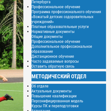
Петербурга
Профессиональное обучение
Программа профессионального обучения
«Вожатый детских оздоровительных
учреждений»
Платные образовательные услуги
Нормативные документы
Общие документы
Профессиональное обучение
Дополнительное профессиональное
образование
Дистанционное обучение
Часто задаваемые вопросы
Оставить обратную связь
МЕТОДИЧЕСКИЙ ОТДЕЛ
Об отделе
Актуальные документы
Повышение квалификации
Персонифицированная модель
Курсы ПК и переподготовки
Аттестация