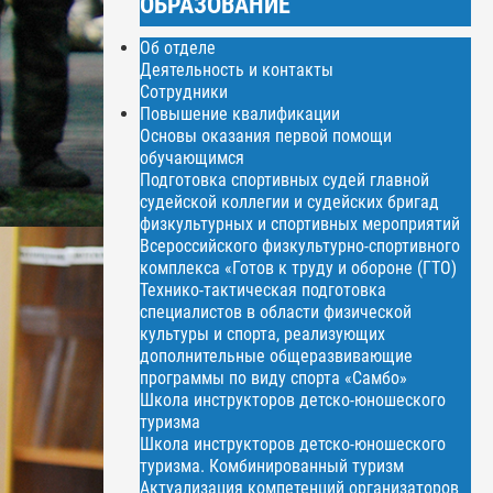
ОБРАЗОВАНИЕ
Об отделе
Деятельность и контакты
Сотрудники
Повышение квалификации
Основы оказания первой помощи
обучающимся
Подготовка спортивных судей главной
судейской коллегии и судейских бригад
физкультурных и спортивных мероприятий
Всероссийского физкультурно-спортивного
комплекса «Готов к труду и обороне (ГТО)
Технико-тактическая подготовка
специалистов в области физической
культуры и спорта, реализующих
дополнительные общеразвивающие
программы по виду спорта «Самбо»
Школа инструкторов детско-юношеского
туризма
Школа инструкторов детско-юношеского
туризма. Комбинированный туризм
Актуализация компетенций организаторов