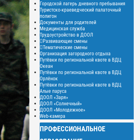
Городской лагерь дневного пребывания
Туристско-краеведческий палаточный
полигон
Документы для родителей
Медицинская служба
Трудоустройство в ДООЛ
Развивающие смены
Тематические смены
Организация загородного отдыха
Путёвки по региональной квоте в ВДЦ
Океан
Путёвки по региональной квоте в ВДЦ
Орлёнок
Путёвки по региональной квоте в ВДЦ
Алые паруса
ДООЛ «Заря»
ДООЛ «Солнечный»
ДООЛ «Молодежное»
Web-камера
ПРОФЕССИОНАЛЬНОЕ