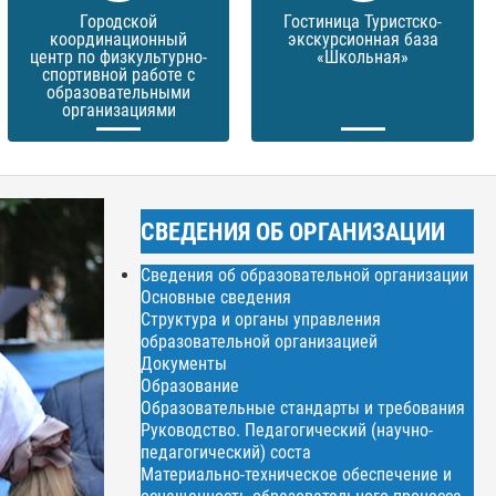
Городской
Гостиница Туристско-
координационный
экскурсионная база
центр по физкультурно-
«Школьная»
спортивной работе с
образовательными
организациями
СВЕДЕНИЯ ОБ ОРГАНИЗАЦИИ
Сведения об образовательной организации
Основные сведения
Структура и органы управления
образовательной организацией
Документы
Образование
Образовательные стандарты и требования
Руководство. Педагогический (научно-
педагогический) соста
Материально-техническое обеспечение и