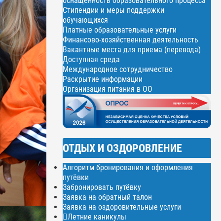
оснащенность образовательного процесса
Стипендии и меры поддержки
обучающихся
Платные образовательные услуги
Финансово-хозяйственная деятельность
Вакантные места для приема (перевода)
Доступная среда
Международное сотрудничество
Раскрытие информации
Организация питания в ОО
ОТДЫХ И ОЗДОРОВЛЕНИЕ
Алгоритм бронирования и оформления
путёвки
Забронировать путёвку
Заявка на обратный талон
Заявка на оздоровительные услуги
Летние каникулы