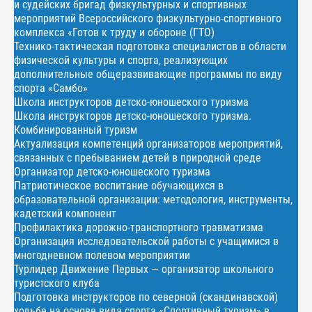
и судейских бригад физкультурных и спортивных
мероприятий Всероссийского физкультурно-спортивного
комплекса «Готов к труду и обороне (ГТО)
Технико-тактическая подготовка специалистов в области
физической культуры и спорта, реализующих
дополнительные общеразвивающие программы по виду
спорта «Самбо»
Школа инструкторов детско-юношеского туризма
Школа инструкторов детско-юношеского туризма.
Комбинированный туризм
Актуализация компетенций организаторов мероприятий,
связанных с пребыванием детей в природной среде
Организатор детско-юношеского туризма
Патриотическое воспитание обучающихся в
образовательной организации: методология, инструменты,
кадетский компонент
Профилактика дорожно-транспортного травматизма
Организация исследовательской работы с учащимися в
многодневном полевом мероприятии
Турлидер Движение Первых — организатор школьного
туристского клуба
Подготовка инструкторов по северной (скандинавской)
ходьбе на основе вида спорта «Спортивный туризм» в