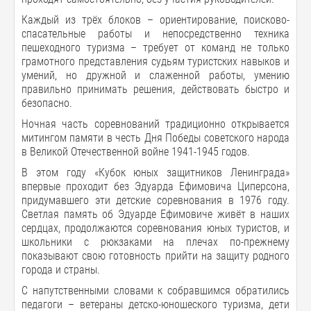
Каждый из трёх блоков – ориентирование, поисково-
спасательные работы и непосредственно техника
пешеходного туризма – требует от команд не только
грамотного представления судьям туристских навыков и
умений, но дружной и слаженной работы, умению
правильно принимать решения, действовать быстро и
безопасно.
Ночная часть соревнований традиционно открывается
митингом памяти в честь Дня Победы советского народа
в Великой Отечественной войне 1941-1945 годов.
В этом году «Кубок юных защитников Ленинграда»
впервые проходит без Эдуарда Ефимовича Циперсона,
придумавшего эти детские соревнования в 1976 году.
Светлая память об Эдуарде Ефимовиче живёт в наших
сердцах, продолжаются соревнования юных туристов, и
школьники с рюкзаками на плечах по-прежнему
показывают свою готовность прийти на защиту родного
города и страны.
С напутственными словами к собравшимся обратились
педагоги – ветераны детско-юношеского туризма, дети