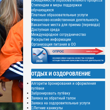
оснащенность образовательного процесса
Стипендии и меры поддержки
обучающихся
Платные образовательные услуги
Финансово-хозяйственная деятельность
Вакантные места для приема (перевода)
Доступная среда
Международное сотрудничество
Раскрытие информации
Организация питания в ОО
ОТДЫХ И ОЗДОРОВЛЕНИЕ
Алгоритм бронирования и оформления
путёвки
Забронировать путёвку
Заявка на обратный талон
Заявка на оздоровительные услуги
Летние каникулы