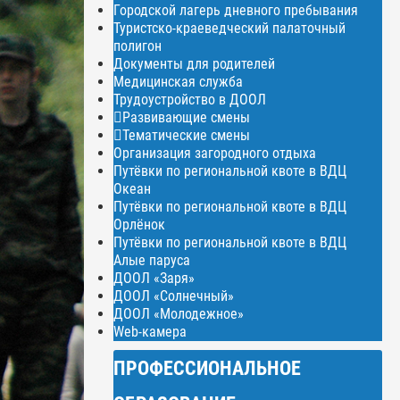
Городской лагерь дневного пребывания
Туристско-краеведческий палаточный
полигон
Документы для родителей
Медицинская служба
Трудоустройство в ДООЛ
Развивающие смены
Тематические смены
Организация загородного отдыха
Путёвки по региональной квоте в ВДЦ
Океан
Путёвки по региональной квоте в ВДЦ
Орлёнок
Путёвки по региональной квоте в ВДЦ
Алые паруса
ДООЛ «Заря»
ДООЛ «Солнечный»
ДООЛ «Молодежное»
Web-камера
ПРОФЕССИОНАЛЬНОЕ