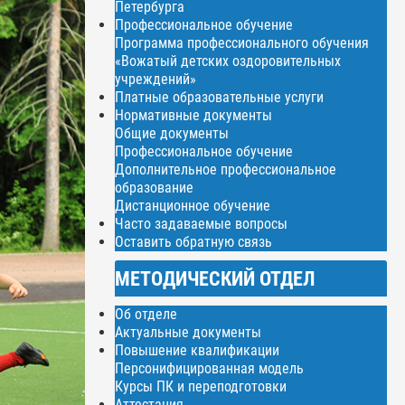
Петербурга
Профессиональное обучение
Программа профессионального обучения
«Вожатый детских оздоровительных
учреждений»
Платные образовательные услуги
Нормативные документы
Общие документы
Профессиональное обучение
Дополнительное профессиональное
образование
Дистанционное обучение
Часто задаваемые вопросы
Оставить обратную связь
МЕТОДИЧЕСКИЙ ОТДЕЛ
Об отделе
Актуальные документы
Повышение квалификации
Персонифицированная модель
Курсы ПК и переподготовки
Аттестация