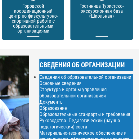
Городской
Гостиница Туристско-
координационный
экскурсионная база
центр по физкультурно-
«Школьная»
спортивной работе с
образовательными
организациями
СВЕДЕНИЯ ОБ ОРГАНИЗАЦИИ
Сведения об образовательной организации
Основные сведения
Структура и органы управления
образовательной организацией
Документы
Образование
Образовательные стандарты и требования
Руководство. Педагогический (научно-
педагогический) соста
Материально-техническое обеспечение и