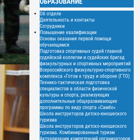
ОБРАЗОВАНИЕ
Об отделе
Деятельность и контакты
Сотрудники
Повышение квалификации
Основы оказания первой помощи
обучающимся
Подготовка спортивных судей главной
судейской коллегии и судейских бригад
физкультурных и спортивных мероприятий
Всероссийского физкультурно-спортивного
комплекса «Готов к труду и обороне (ГТО)
Технико-тактическая подготовка
специалистов в области физической
культуры и спорта, реализующих
дополнительные общеразвивающие
программы по виду спорта «Самбо»
Школа инструкторов детско-юношеского
туризма
Школа инструкторов детско-юношеского
туризма. Комбинированный туризм
Актуализация компетенций организаторов