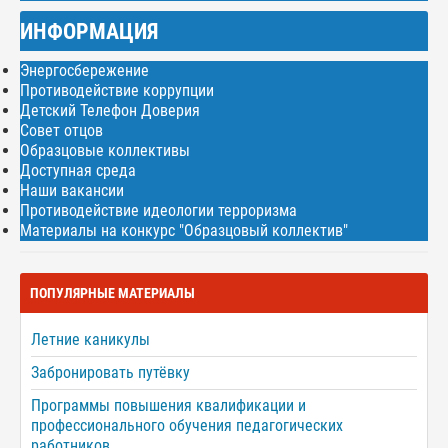
ИНФОРМАЦИЯ
Энергосбережение
Противодействие коррупции
Детский Телефон Доверия
Совет отцов
Образцовые коллективы
Доступная среда
Наши вакансии
Противодействие идеологии терроризма
Материалы на конкурс "Образцовый коллектив"
ПОПУЛЯРНЫЕ МАТЕРИАЛЫ
Летние каникулы
Забронировать путёвку
Программы повышения квалификации и
профессионального обучения педагогических
работников