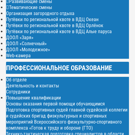
Развивающие смены
Тематические смены
Организация загородного отдыха
Путёвки по региональной квоте в ВДЦ Океан
Путёвки по региональной квоте в ВДЦ Орлёнок
Путёвки по региональной квоте в ВДЦ Алые паруса
ДООЛ «Заря»
ДООЛ «Солнечный»
ДООЛ «Молодежное»
Web-камера
ПРОФЕССИОНАЛЬНОЕ ОБРАЗОВАНИЕ
Об отделе
Деятельность и контакты
Сотрудники
Повышение квалификации
Основы оказания первой помощи обучающимся
Подготовка спортивных судей главной судейской коллегии
и судейских бригад физкультурных и спортивных
мероприятий Всероссийского физкультурно-спортивного
комплекса «Готов к труду и обороне (ГТО)
Технико-тактическая подготовка специалистов в области