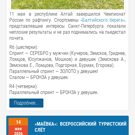
11 мая в республике Алтай завершился Чемпионат
России по рафтингу. Спортсмены
«Балтийского берега»,
представлявшие интересы Санкт-Петербурга показали
неплохие результаты и не раз поднимались на пьедестал
почета.
R6 (шестерки):
Спринт — СЕРЕБРО у мужчин (Кучеров, Земсков, Гриднев,
Ломцов, Юсупжанов, Мошков) и девушек (Земскова А.,
Земскова Е., Ломцова, Подгорная, Бурмак, Егорова).
Параллельный спринт — ЗОЛОТО у девушек!
Слалом — БРОНЗА у девушек.
R4 (четверки):
Параллельный спринт — БРОНЗА у девушек.
Подробнее...
14
«МАЁВКА»: ВСЕРОССИЙСКИЙ ТУРИСТСКИЙ
мая
СЛЁТ
2026