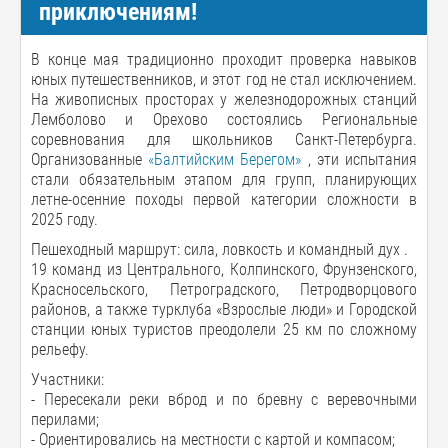
приключениям!
В конце мая традиционно проходит проверка навыков
юных путешественников, и этот год не стал исключением.
На живописных просторах у железнодорожных станций
Лемболово и Орехово состоялись Региональные
соревнования для школьников Санкт-Петербурга.
Организованные
«Балтийским Берегом»
, эти испытания
стали обязательным этапом для групп, планирующих
летне-осенние походы первой категории сложности в
2025 году.
Пешеходный маршрут: сила, ловкость и командный дух .
19 команд из Центрального, Колпинского, Фрунзенского,
Красносельского, Петроградского, Петродворцового
районов, а также турклуба «Взрослые люди» и Городской
станции юных туристов преодолели 25 км по сложному
рельефу.
Участники:
- Пересекали реки вброд и по бревну с веревочными
перилами;
- Ориентировались на местности с картой и компасом;