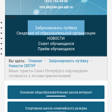
(812) 764-04-00
info.bb@obr.gov.spb.ru
МЕНЮ
Главная
Забронировать путёвку
Сведения об образовательной организации
НОВОСТИ
Совет обучающихся
Приём обучающихся
Вы здесь:
Главная
Забронировать путёвку
Новости СЮТУР
Юные туристы Санкт-Петербурга подтвердили
готовность к летним приключениям!
Основная общеобразовательная школа-интернат
Спортивная школа олимпийского резерва