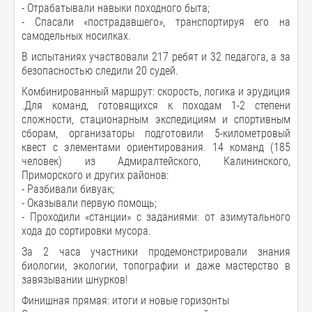
- Отрабатывали навыки походного быта;
- Спасали «пострадавшего», транспортируя его на
самодельных носилках.
В испытаниях участвовали 217 ребят и 32 педагога, а за
безопасностью следили 20 судей.
Комбинированный маршрут: скорость, логика и эрудиция
.Для команд, готовящихся к походам 1-2 степени
сложности, стационарным экспедициям и спортивным
сборам, организаторы подготовили 5-километровый
квест с элементами ориентирования. 14 команд (185
человек) из Адмиралтейского, Калининского,
Приморского и других районов:
- Разбивали бивуак;
- Оказывали первую помощь;
- Проходили «станции» с заданиями: от азимутального
хода до сортировки мусора.
За 2 часа участники продемонстрировали знания
биологии, экологии, топографии и даже мастерство в
завязывании шнурков!
Финишная прямая: итоги и новые горизонты