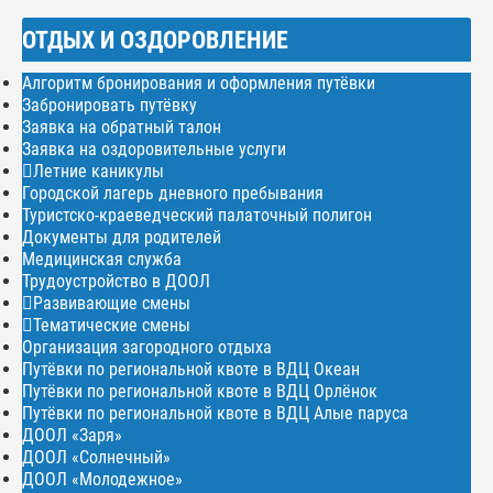
ОТДЫХ И ОЗДОРОВЛЕНИЕ
Алгоритм бронирования и оформления путёвки
Забронировать путёвку
Заявка на обратный талон
Заявка на оздоровительные услуги
Летние каникулы
Городской лагерь дневного пребывания
Туристско-краеведческий палаточный полигон
Документы для родителей
Медицинская служба
Трудоустройство в ДООЛ
Развивающие смены
Тематические смены
Организация загородного отдыха
Путёвки по региональной квоте в ВДЦ Океан
Путёвки по региональной квоте в ВДЦ Орлёнок
Путёвки по региональной квоте в ВДЦ Алые паруса
ДООЛ «Заря»
ДООЛ «Солнечный»
ДООЛ «Молодежное»