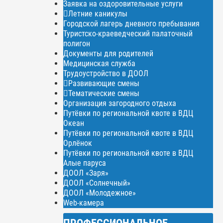
Заявка на оздоровительные услуги
Летние каникулы
Городской лагерь дневного пребывания
Туристско-краеведческий палаточный
полигон
Документы для родителей
Медицинская служба
Трудоустройство в ДООЛ
Развивающие смены
Тематические смены
Организация загородного отдыха
Путёвки по региональной квоте в ВДЦ
Океан
Путёвки по региональной квоте в ВДЦ
Орлёнок
Путёвки по региональной квоте в ВДЦ
Алые паруса
ДООЛ «Заря»
ДООЛ «Солнечный»
ДООЛ «Молодежное»
Web-камера
ПРОФЕССИОНАЛЬНОЕ