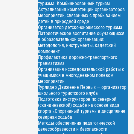
туризма. Комбинированный туризм
Актуализация компетенций организаторов
мероприятий, связанных с пребыванием
детей в природной среде
Организатор детско-юношеского туризма
Патриотическое воспитание обучающихся
в образовательной организации:
методология, инструменты, кадетский
компонент
Профилактика дорожно-транспортного
травматизма
Организация исследовательской работы с
учащимися в многодневном полевом
мероприятии
Турлидер Движение Первых — организатор
школьного туристского клуба
Подготовка инструкторов по северной
(скандинавской) ходьбе на основе вида
спорта «Спортивный туризм» в дисциплине
северная ходьба
Методы обеспечения педагогической
целесообразности и безопасности