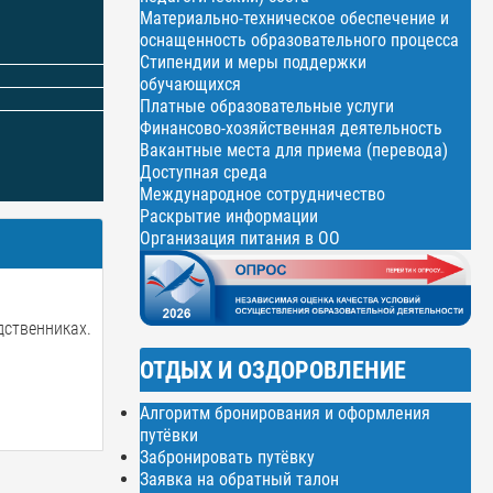
Материально-техническое обеспечение и
оснащенность образовательного процесса
Стипендии и меры поддержки
обучающихся
Платные образовательные услуги
Финансово-хозяйственная деятельность
Вакантные места для приема (перевода)
Доступная среда
Международное сотрудничество
Раскрытие информации
Организация питания в ОО
ственниках.
ОТДЫХ И ОЗДОРОВЛЕНИЕ
Алгоритм бронирования и оформления
путёвки
Забронировать путёвку
Заявка на обратный талон