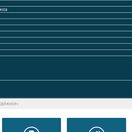
есса
лодёжное»