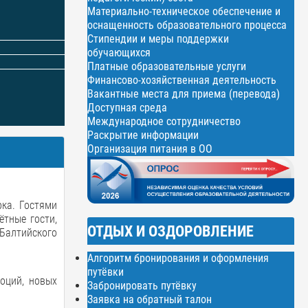
Материально-техническое обеспечение и
оснащенность образовательного процесса
Стипендии и меры поддержки
обучающихся
Платные образовательные услуги
Финансово-хозяйственная деятельность
Вакантные места для приема (перевода)
Доступная среда
Международное сотрудничество
Раскрытие информации
Организация питания в ОО
рка. Гостями
ётные гости,
ОТДЫХ И ОЗДОРОВЛЕНИЕ
Балтийского
Алгоритм бронирования и оформления
путёвки
оций, новых
Забронировать путёвку
Заявка на обратный талон