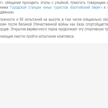
т»: обещание проходить этапы с улыбкой, помогать товарищам 
анники
Городской станции юных туристов «Балтийский берег»
и п
одёжное».
ложности и 90 испытаний на высоте, в том числе специально об
оен после Великой Отечественной войны как база спортобществ
орцев. Открытие верёвочного парка продолжает эту спортивную т
елающие смогли пройти испытания комплекса.