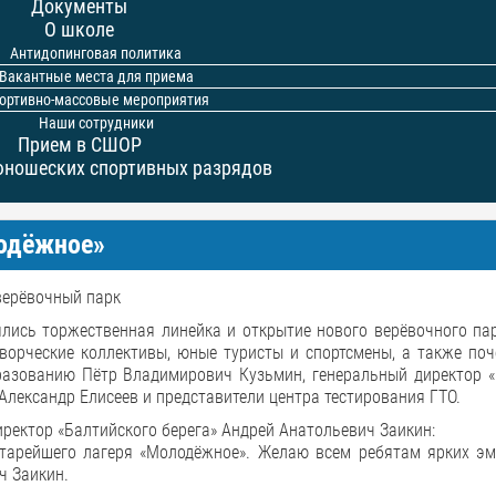
Документы
О школе
Антидопинговая политика
Вакантные места для приема
ортивно-массовые мероприятия
Наши сотрудники
Прием в СШОР
юношеских спортивных разрядов
лодёжное»
верёвочный парк
ялись торжественная линейка и открытие нового верёвочного па
творческие коллективы, юные туристы и спортсмены, а также поч
разованию Пётр Владимирович Кузьмин, генеральный директор «
Александр Елисеев и представители центра тестирования ГТО.
ректор «Балтийского берега» Андрей Анатольевич Заикин:
тарейшего лагеря «Молодёжное». Желаю всем ребятам ярких эм
ч Заикин.