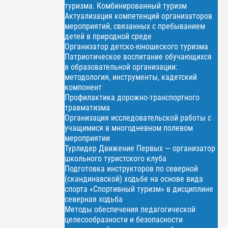
туризма. Комбинированный туризм
Актуализация компетенций организаторов
мероприятий, связанных с пребыванием
детей в природной среде
Организатор детско-юношеского туризма
Патриотическое воспитание обучающихся
в образовательной организации:
методология, инструменты, кадетский
компонент
Профилактика дорожно-транспортного
травматизма
Организация исследовательской работы с
учащимися в многодневном полевом
мероприятии
Турлидер Движение Первых — организатор
школьного туристского клуба
Подготовка инструкторов по северной
(скандинавской) ходьбе на основе вида
спорта «Спортивный туризм» в дисциплине
северная ходьба
Методы обеспечения педагогической
целесообразности и безопасности