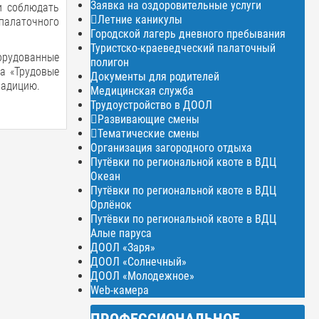
Заявка на оздоровительные услуги
и соблюдать
Летние каникулы
алаточного
Городской лагерь дневного пребывания
Туристско-краеведческий палаточный
орудованные
полигон
а «Трудовые
Документы для родителей
радицию.
Медицинская служба
Трудоустройство в ДООЛ
Развивающие смены
Тематические смены
Организация загородного отдыха
Путёвки по региональной квоте в ВДЦ
Океан
Путёвки по региональной квоте в ВДЦ
Орлёнок
Путёвки по региональной квоте в ВДЦ
Алые паруса
ДООЛ «Заря»
ДООЛ «Солнечный»
ДООЛ «Молодежное»
Web-камера
ПРОФЕССИОНАЛЬНОЕ