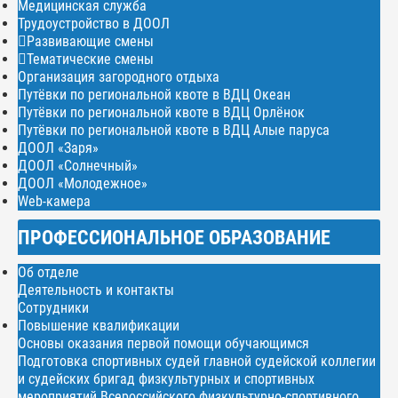
Медицинская служба
Трудоустройство в ДООЛ
Развивающие смены
Тематические смены
Организация загородного отдыха
Путёвки по региональной квоте в ВДЦ Океан
Путёвки по региональной квоте в ВДЦ Орлёнок
Путёвки по региональной квоте в ВДЦ Алые паруса
ДООЛ «Заря»
ДООЛ «Солнечный»
ДООЛ «Молодежное»
Web-камера
ПРОФЕССИОНАЛЬНОЕ ОБРАЗОВАНИЕ
Об отделе
Деятельность и контакты
Сотрудники
Повышение квалификации
Основы оказания первой помощи обучающимся
Подготовка спортивных судей главной судейской коллегии
и судейских бригад физкультурных и спортивных
мероприятий Всероссийского физкультурно-спортивного