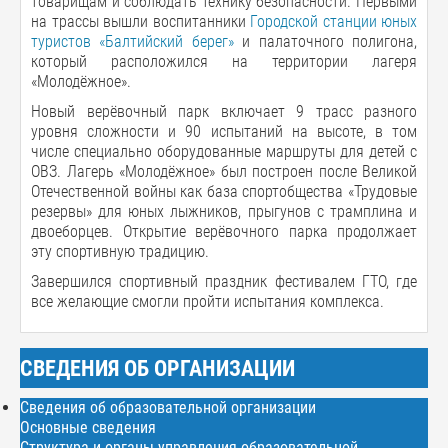
товарищам и соблюдать технику безопасности. Первыми
на трассы вышли воспитанники
Городской станции юных
туристов «Балтийский берег»
и палаточного полигона,
который расположился на территории лагеря
«Молодёжное».
Новый верёвочный парк включает 9 трасс разного
уровня сложности и 90 испытаний на высоте, в том
числе специально оборудованные маршруты для детей с
ОВЗ. Лагерь «Молодёжное» был построен после Великой
Отечественной войны как база спортобщества «Трудовые
резервы» для юных лыжников, прыгунов с трамплина и
двоеборцев. Открытие верёвочного парка продолжает
эту спортивную традицию.
Завершился спортивный праздник фестивалем ГТО, где
все желающие смогли пройти испытания комплекса.
СВЕДЕНИЯ ОБ ОРГАНИЗАЦИИ
Сведения об образовательной организации
Основные сведения
Структура и органы управления образовательной