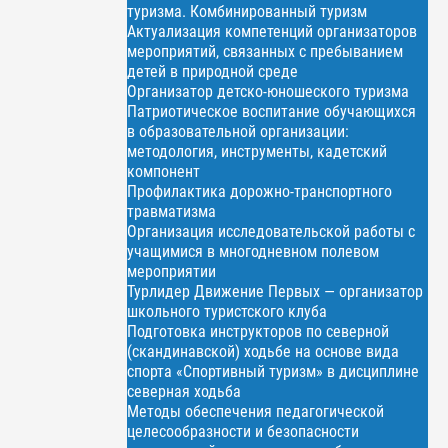
туризма. Комбинированный туризм
Актуализация компетенций организаторов
мероприятий, связанных с пребыванием
детей в природной среде
Организатор детско-юношеского туризма
Патриотическое воспитание обучающихся
в образовательной организации:
методология, инструменты, кадетский
компонент
Профилактика дорожно-транспортного
травматизма
Организация исследовательской работы с
учащимися в многодневном полевом
мероприятии
Турлидер Движение Первых — организатор
школьного туристского клуба
Подготовка инструкторов по северной
(скандинавской) ходьбе на основе вида
спорта «Спортивный туризм» в дисциплине
северная ходьба
Методы обеспечения педагогической
целесообразности и безопасности