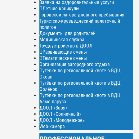
Заявка на оздоровительные услуги
Летние каникулы
Городской лагерь дневного пребывания
Туристско-краеведческий палаточный
полигон
Документы для родителей
Медицинская служба
Трудоустройство в ДООЛ
Развивающие смены
Тематические смены
Организация загородного отдыха
Путёвки по региональной квоте в ВДЦ
Океан
Путёвки по региональной квоте в ВДЦ
Орлёнок
Путёвки по региональной квоте в ВДЦ
Алые паруса
ДООЛ «Заря»
ДООЛ «Солнечный»
ДООЛ «Молодежное»
Web-камера
ПРОФЕССИОНАЛЬНОЕ