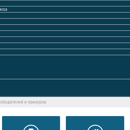
есса
обедителей и призеров