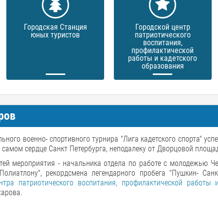
Городская Станция
Городской центр
юных туристов
патриотического
воспитания,
профилактической
работы и кадетского
образования
ров
ьного военно- спортивного турнира "Лига кадетского спорта" ус
 самом сердце Санкт Петербурга, неподалеку от Дворцовой площа
тей мероприятия - начальника отдела по работе с молодежью Ч
олиатлону", рекордсмена легендарного пробега "Пушкин- Санкт
ентра патриотического воспитания, профилактической работы и
харова.