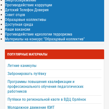
Энергосбережение
Противодействие коррупции
Детский Телефон Доверия
Совет отцов
Образцовые коллективы
Доступная среда
Наши вакансии
Противодействие идеологии терроризма
Материалы на конкурс "Образцовый коллектив"
ПОПУЛЯРНЫЕ МАТЕРИАЛЫ
Летние каникулы
Забронировать путёвку
Программы повышения квалификации и
профессионального обучения педагогических
работников
Путёвки по региональной квоте в ВДЦ Орлёнок
Молодежное движение ЮИТ