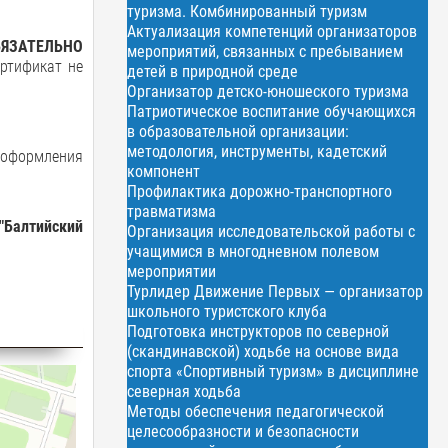
туризма. Комбинированный туризм
Актуализация компетенций организаторов
БЯЗАТЕЛЬНО
мероприятий, связанных с пребыванием
ертификат не
детей в природной среде
Организатор детско-юношеского туризма
Патриотическое воспитание обучающихся
в образовательной организации:
методология, инструменты, кадетский
 оформления
компонент
Профилактика дорожно-транспортного
травматизма
"Балтийский
Организация исследовательской работы с
учащимися в многодневном полевом
мероприятии
Турлидер Движение Первых — организатор
школьного туристского клуба
Подготовка инструкторов по северной
(скандинавской) ходьбе на основе вида
спорта «Спортивный туризм» в дисциплине
северная ходьба
Методы обеспечения педагогической
целесообразности и безопасности