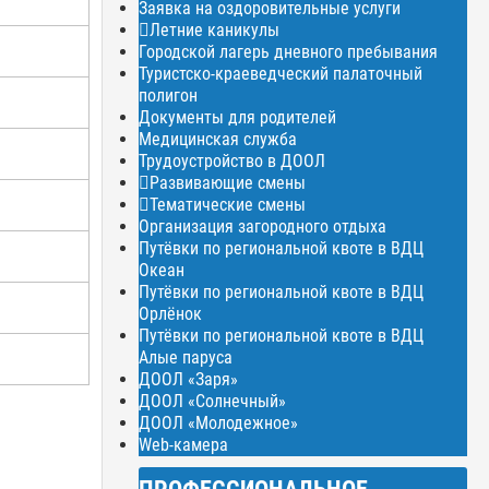
Заявка на оздоровительные услуги
Летние каникулы
Городской лагерь дневного пребывания
Туристско-краеведческий палаточный
полигон
Документы для родителей
Медицинская служба
Трудоустройство в ДООЛ
Развивающие смены
Тематические смены
Организация загородного отдыха
Путёвки по региональной квоте в ВДЦ
Океан
Путёвки по региональной квоте в ВДЦ
Орлёнок
Путёвки по региональной квоте в ВДЦ
Алые паруса
ДООЛ «Заря»
ДООЛ «Солнечный»
ДООЛ «Молодежное»
Web-камера
ПРОФЕССИОНАЛЬНОЕ