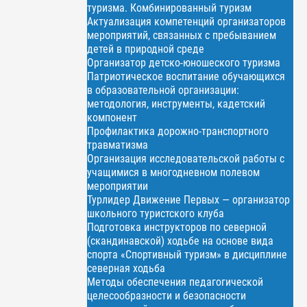
туризма. Комбинированный туризм
Актуализация компетенций организаторов
мероприятий, связанных с пребыванием
детей в природной среде
Организатор детско-юношеского туризма
Патриотическое воспитание обучающихся
в образовательной организации:
методология, инструменты, кадетский
компонент
Профилактика дорожно-транспортного
травматизма
Организация исследовательской работы с
учащимися в многодневном полевом
мероприятии
Турлидер Движение Первых — организатор
школьного туристского клуба
Подготовка инструкторов по северной
(скандинавской) ходьбе на основе вида
спорта «Спортивный туризм» в дисциплине
северная ходьба
Методы обеспечения педагогической
целесообразности и безопасности