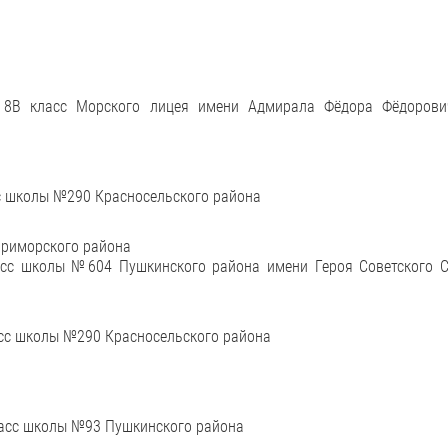
, 8В класс Морского лицея имени Адмирала Фёдора Фёдоров
сс школы №290 Красносельского района
Приморского района
асс школы №604 Пушкинского района имени Героя Советского С
ласс школы №290 Красносельского района
класс школы №93 Пушкинского района