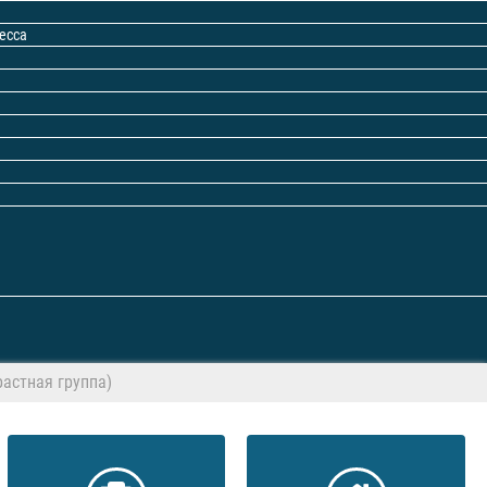
есса
растная группа)