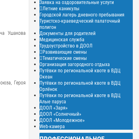
Заявка на оздоровительные услуги
Летние каникулы
Городской лагерь дневного пребывания
Туристско-краеведческий палаточный
полигон
ича Ушакова
Документы для родителей
Медицинская служба
Трудоустройство в ДООЛ
Развивающие смены
Тематические смены
Организация загородного отдыха
Путёвки по региональной квоте в ВДЦ
Океан
оюза, Героя
Путёвки по региональной квоте в ВДЦ
Орлёнок
Путёвки по региональной квоте в ВДЦ
Алые паруса
ДООЛ «Заря»
ДООЛ «Солнечный»
ДООЛ «Молодежное»
Web-камера
ПРОФЕССИОНАЛЬНОЕ