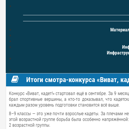
Материал
Инф
Инфраструк
Итоги смотра-конкурса «Виват, кад
Конкурс «Виват, кадет!» стартовал ещё в сентябре. За 9 меся
брал спортивные вершины, а кто-то доказывал, что кадетск
каждым разом уровень подготовки становится всё выше.
8–9 классы — это уже почти взрослые кадеты. За плечами не
этой возрастной группе борьба была особенно напряжённой: 
2 возрастной группы.