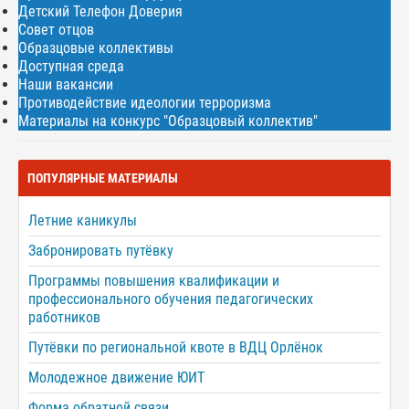
Детский Телефон Доверия
Совет отцов
Образцовые коллективы
Доступная среда
Наши вакансии
Противодействие идеологии терроризма
Материалы на конкурс "Образцовый коллектив"
ПОПУЛЯРНЫЕ МАТЕРИАЛЫ
Летние каникулы
Забронировать путёвку
Программы повышения квалификации и
профессионального обучения педагогических
работников
Путёвки по региональной квоте в ВДЦ Орлёнок
Молодежное движение ЮИТ
Форма обратной связи