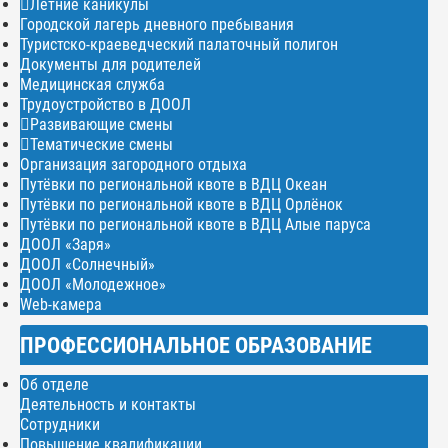
Летние каникулы
Городской лагерь дневного пребывания
Туристско-краеведческий палаточный полигон
Документы для родителей
Медицинская служба
Трудоустройство в ДООЛ
Развивающие смены
Тематические смены
Организация загородного отдыха
Путёвки по региональной квоте в ВДЦ Океан
Путёвки по региональной квоте в ВДЦ Орлёнок
Путёвки по региональной квоте в ВДЦ Алые паруса
ДООЛ «Заря»
ДООЛ «Солнечный»
ДООЛ «Молодежное»
Web-камера
ПРОФЕССИОНАЛЬНОЕ ОБРАЗОВАНИЕ
Об отделе
Деятельность и контакты
Сотрудники
Повышение квалификации