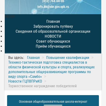
(812) 764-04-00
info.bb@obr.gov.spb.ru
МЕНЮ
Главная
Забронировать путёвку
Сведения об образовательной организации
НОВОСТИ
Совет обучающихся
Приём обучающихся
Вы здесь:
Главная
Повышение квалификации
Технико-тактическая подготовка специалистов в
области физической культуры и спорта, реализующих
дополнительные общеразвивающие программы по
виду спорта «Самбо»
Новости ГЦПВПРиКО
Торжественное награждение победителей
Основная общеобразовательная школа-интернат