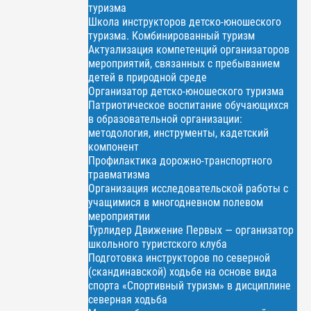
туризма
Школа инструкторов детско-юношеского
туризма. Комбинированный туризм
Актуализация компетенций организаторов
мероприятий, связанных с пребыванием
детей в природной среде
Организатор детско-юношеского туризма
Патриотическое воспитание обучающихся
в образовательной организации:
методология, инструменты, кадетский
компонент
Профилактика дорожно-транспортного
травматизма
Организация исследовательской работы с
учащимися в многодневном полевом
мероприятии
Турлидер Движение Первых — организатор
школьного туристского клуба
Подготовка инструкторов по северной
(скандинавской) ходьбе на основе вида
спорта «Спортивный туризм» в дисциплине
северная ходьба