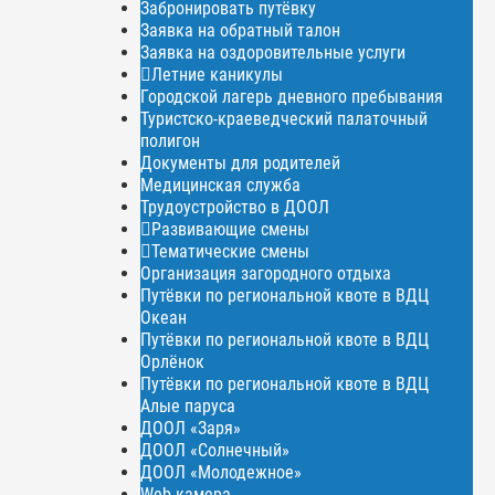
Забронировать путёвку
Заявка на обратный талон
Заявка на оздоровительные услуги
Летние каникулы
Городской лагерь дневного пребывания
Туристско-краеведческий палаточный
полигон
Документы для родителей
Медицинская служба
Трудоустройство в ДООЛ
Развивающие смены
Тематические смены
Организация загородного отдыха
Путёвки по региональной квоте в ВДЦ
Океан
Путёвки по региональной квоте в ВДЦ
Орлёнок
Путёвки по региональной квоте в ВДЦ
Алые паруса
ДООЛ «Заря»
ДООЛ «Солнечный»
ДООЛ «Молодежное»
Web-камера