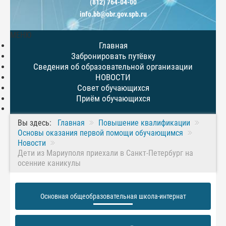
(812) 764-04-00
info.bb@obr.gov.spb.ru
МЕНЮ
Главная
Забронировать путёвку
Сведения об образовательной организации
НОВОСТИ
Совет обучающихся
Приём обучающихся
Вы здесь:
Главная
Повышение квалификации
Основы оказания первой помощи обучающимся
Новости
Дети из Мариуполя приехали в Санкт-Петербург на
осенние каникулы
Основная общеобразовательная школа-интернат