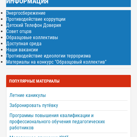
ИНФОРМАЦИЯ
Энергосбережение
Противодействие коррупции
Детский Телефон Доверия
Совет отцов
Образцовые коллективы
Доступная среда
Наши вакансии
Противодействие идеологии терроризма
Материалы на конкурс "Образцовый коллектив"
ПОПУЛЯРНЫЕ МАТЕРИАЛЫ
Летние каникулы
Забронировать путёвку
Программы повышения квалификации и
профессионального обучения педагогических
работников