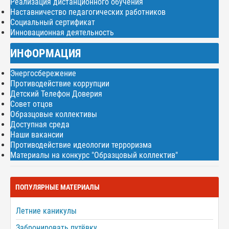
Реализация дистанционного обучения
Наставничество педагогических работников
Социальный сертификат
Инновационная деятельность
ИНФОРМАЦИЯ
Энергосбережение
Противодействие коррупции
Детский Телефон Доверия
Совет отцов
Образцовые коллективы
Доступная среда
Наши вакансии
Противодействие идеологии терроризма
Материалы на конкурс "Образцовый коллектив"
ПОПУЛЯРНЫЕ МАТЕРИАЛЫ
Летние каникулы
Забронировать путёвку