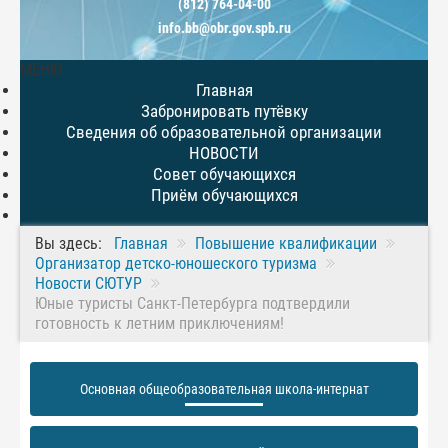
(812) 764-04-00
info.bb@obr.gov.spb.ru
МЕНЮ
Главная
Забронировать путёвку
Сведения об образовательной организации
НОВОСТИ
Совет обучающихся
Приём обучающихся
Вы здесь:
Главная
Повышение квалификации
Организатор детско-юношеского туризма
Новости СЮТУР
Юные туристы Санкт-Петербурга подтвердили
готовность к летним приключениям!
Основная общеобразовательная школа-интернат