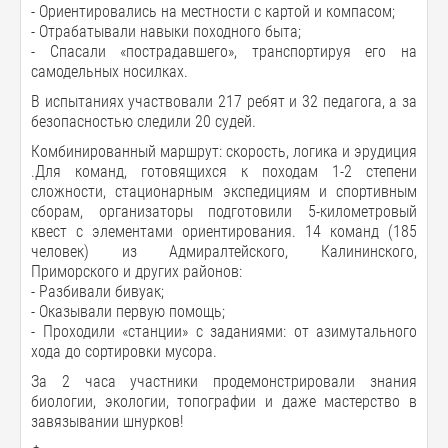
- Ориентировались на местности с картой и компасом;
- Отрабатывали навыки походного быта;
- Спасали «пострадавшего», транспортируя его на
самодельных носилках.
В испытаниях участвовали 217 ребят и 32 педагога, а за
безопасностью следили 20 судей.
Комбинированный маршрут: скорость, логика и эрудиция
.Для команд, готовящихся к походам 1-2 степени
сложности, стационарным экспедициям и спортивным
сборам, организаторы подготовили 5-километровый
квест с элементами ориентирования. 14 команд (185
человек) из Адмиралтейского, Калининского,
Приморского и других районов:
- Разбивали бивуак;
- Оказывали первую помощь;
- Проходили «станции» с заданиями: от азимутального
хода до сортировки мусора.
За 2 часа участники продемонстрировали знания
биологии, экологии, топографии и даже мастерство в
завязывании шнурков!