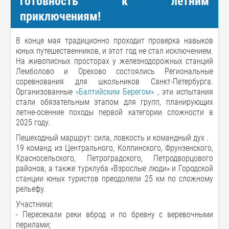
готовность к летним
приключениям!
В конце мая традиционно проходит проверка навыков
юных путешественников, и этот год не стал исключением.
На живописных просторах у железнодорожных станций
Лемболово и Орехово состоялись Региональные
соревнования для школьников Санкт-Петербурга.
Организованные
«Балтийским Берегом»
, эти испытания
стали обязательным этапом для групп, планирующих
летне-осенние походы первой категории сложности в
2025 году.
Пешеходный маршрут: сила, ловкость и командный дух .
19 команд из Центрального, Колпинского, Фрунзенского,
Красносельского, Петроградского, Петродворцового
районов, а также турклуба «Взрослые люди» и Городской
станции юных туристов преодолели 25 км по сложному
рельефу.
Участники:
- Пересекали реки вброд и по бревну с веревочными
перилами;