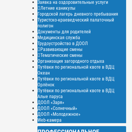
Заявка на оздоровительные услуги
Летние каникулы
Городской лагерь дневного пребывания
Туристско-краеведческий палаточный
полигон
Документы для родителей
Медицинская служба
Трудоустройство в ДООЛ
Развивающие смены
Тематические смены
Организация загородного отдыха
Путёвки по региональной квоте в ВДЦ
Океан
Путёвки по региональной квоте в ВДЦ
Орлёнок
Путёвки по региональной квоте в ВДЦ
Алые паруса
ДООЛ «Заря»
ДООЛ «Солнечный»
ДООЛ «Молодежное»
Web-камера
ПРОФЕССИОНАЛЬНОЕ