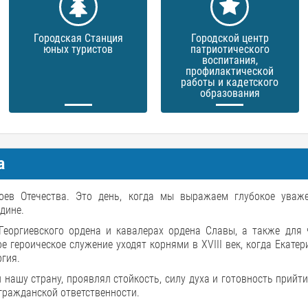
Городская Станция
Городской центр
юных туристов
патриотического
воспитания,
профилактической
работы и кадетского
образования
а
оев Отечества. Это день, когда мы выражаем глубокое уваж
дине.
еоргиевского ордена и кавалерах ордена Славы, а также для 
героическое служение уходят корнями в XVIII век, когда Екатери
гия.
нашу страну, проявлял стойкость, силу духа и готовность прийт
гражданской ответственности.