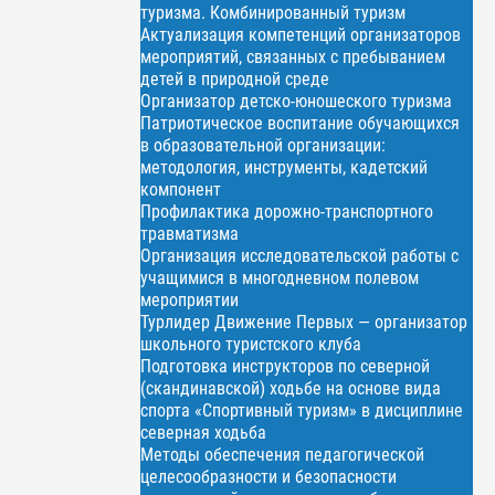
туризма. Комбинированный туризм
Актуализация компетенций организаторов
мероприятий, связанных с пребыванием
детей в природной среде
Организатор детско-юношеского туризма
Патриотическое воспитание обучающихся
в образовательной организации:
методология, инструменты, кадетский
компонент
Профилактика дорожно-транспортного
травматизма
Организация исследовательской работы с
учащимися в многодневном полевом
мероприятии
Турлидер Движение Первых — организатор
школьного туристского клуба
Подготовка инструкторов по северной
(скандинавской) ходьбе на основе вида
спорта «Спортивный туризм» в дисциплине
северная ходьба
Методы обеспечения педагогической
целесообразности и безопасности