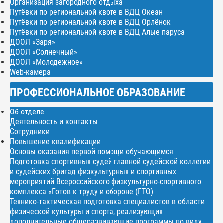
Организация загородного отдыха
Путёвки по региональной квоте в ВДЦ Океан
Путёвки по региональной квоте в ВДЦ Орлёнок
Путёвки по региональной квоте в ВДЦ Алые паруса
ДООЛ «Заря»
ДООЛ «Солнечный»
ДООЛ «Молодежное»
Web-камера
ПРОФЕССИОНАЛЬНОЕ ОБРАЗОВАНИЕ
Об отделе
Деятельность и контакты
Сотрудники
Повышение квалификации
Основы оказания первой помощи обучающимся
Подготовка спортивных судей главной судейской коллегии
и судейских бригад физкультурных и спортивных
мероприятий Всероссийского физкультурно-спортивного
комплекса «Готов к труду и обороне (ГТО)
Технико-тактическая подготовка специалистов в области
физической культуры и спорта, реализующих
дополнительные общеразвивающие программы по виду