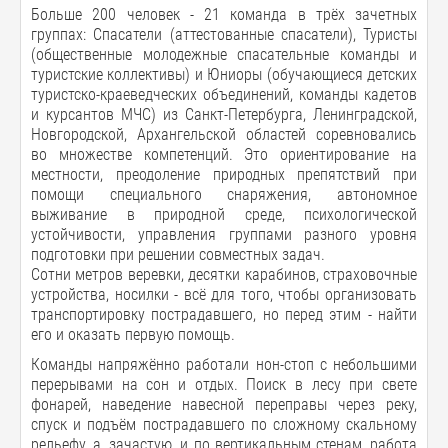
Больше 200 человек - 21 команда в трёх зачетных
группах: Спасатели (аттестованные спасатели), Туристы
(общественные молодежные спасательные команды и
туристские коллективы) и Юниоры (обучающиеся детских
туристско-краеведческих объединений, команды кадетов
и курсантов МЧС) из Санкт-Петербурга, Ленинградской,
Новгородской, Архангельской областей соревновались
во множестве компетенций. Это ориентирование на
местности, преодоление природных препятствий при
помощи специального снаряжения, автономное
выживание в природной среде, психологической
устойчивости, управления группами разного уровня
подготовки при решении совместных задач.
Сотни метров веревки, десятки карабинов, страховочные
устройства, носилки - всё для того, чтобы организовать
транспортировку пострадавшего, но перед этим - найти
его и оказать первую помощь.
Команды напряжённо работали нон-стоп с небольшими
перерывами на сон и отдых. Поиск в лесу при свете
фонарей, наведение навесной переправы через реку,
спуск и подъём пострадавшего по сложному скальному
рельефу, а, зачастую, и по вертикальным стенам, работа