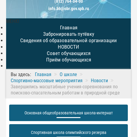
(812) 764-04-00
info.bb@obr.gov.spb.ru
МЕНЮ
Главная
Забронировать путёвку
Сведения об образовательной организации
НОВОСТИ
Совет обучающихся
Приём обучающихся
Вы здесь:
Главная
О школе
Спортивно-массовые мероприятия
Новости
Завершились масштабные учения-соревнования по
поисково-спасательным работам в природной среде
Основная общеобразовательная школа-интернат
Спортивная школа олимпийского резерва