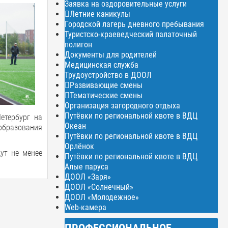
Заявка на оздоровительные услуги
Летние каникулы
Городской лагерь дневного пребывания
Туристско-краеведческий палаточный
полигон
Документы для родителей
Медицинская служба
Трудоустройство в ДООЛ
Развивающие смены
Тематические смены
Организация загородного отдыха
Путёвки по региональной квоте в ВДЦ
етербург на
Океан
 образования
Путёвки по региональной квоте в ВДЦ
Орлёнок
ут не менее
Путёвки по региональной квоте в ВДЦ
Алые паруса
ДООЛ «Заря»
ДООЛ «Солнечный»
ДООЛ «Молодежное»
Web-камера
ПРОФЕССИОНАЛЬНОЕ