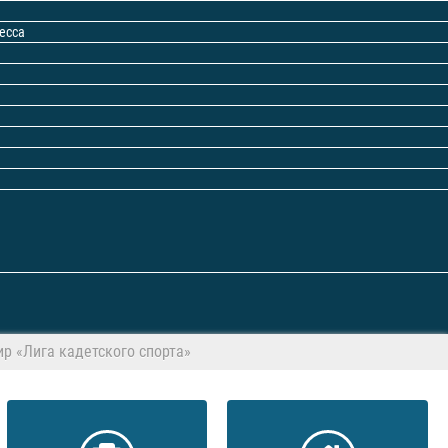
есса
р «Лига кадетского спорта»