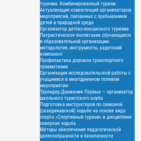
туризма. Комбинированный туризм
Актуализация компетенций организаторов
мероприятий, связанных с пребыванием
детей в природной среде
Организатор детско-юношеского туризма
Патриотическое воспитание обучающихся
в образовательной организации:
методология, инструменты, кадетский
компонент
Профилактика дорожно-транспортного
травматизма
Организация исследовательской работы с
учащимися в многодневном полевом
мероприятии
Турлидер Движение Первых — организатор
школьного туристского клуба
Подготовка инструкторов по северной
(скандинавской) ходьбе на основе вида
спорта «Спортивный туризм» в дисциплине
северная ходьба
Методы обеспечения педагогической
целесообразности и безопасности