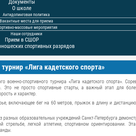
Документы
О школе
Антидопинговая политика
Вакантные места для приема
ортивно-массовые мероприятия
Наши сотрудники
Прием в СШОР
юношеских спортивных разрядов
турнир «Лига кадетского спорта»
го военно-спортивного турнира «Лига кадетского спорта». Соре
. Это не просто спортивные старты, а важный этап для бол
рость и характер.
рье, включающее бег на 60 метров, прыжок в длину и дистанцию
из разных образовательных учреждений Санкт-Петербурга демонс
ой стрельбе, легкой атлетике, спортивном ориентировании. Эт
манды.