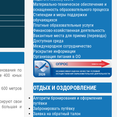
Материально-техническое обеспечение и
оснащенность образовательного процесса
Стипендии и меры поддержки
обучающихся
Платные образовательные услуги
Финансово-хозяйственная деятельность
Вакантные места для приема (перевода)
Доступная среда
Международное сотрудничество
Раскрытие информации
Организация питания в ОО
внования по
ее 400 юных
ОТДЫХ И ОЗДОРОВЛЕНИЕ
 600 метров
Алгоритм бронирования и оформления
трируют свои
путёвки
а большая и
Забронировать путёвку
Заявка на обратный талон