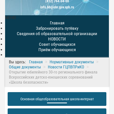
(812) 764-04-00
info.bb@obr.gov.spb.ru
МЕНЮ
Главная
Забронировать путёвку
Сведения об образовательной организации
НОВОСТИ
Совет обучающихся
Приём обучающихся
Вы здесь:
Главная
Нормативные документы
Общие документы
Новости ГЦПВПРиКО
Открытие юбилейного 30-го регионального финала
Всероссийских детско-юношеских соревнований
«Школа безопасности»
Основная общеобразовательная школа-интернат