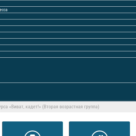
есса
рса «Виват, кадет!» (Вторая возрастная группа)