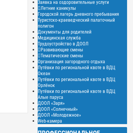
Заявка на оздоровительные услуги
Летние каникулы
Городской лагерь дневного пребывания
Туристско-краеведческий палаточный
полигон
Документы для родителей
Медицинская служба
Трудоустройство в ДООЛ
Развивающие смены
Тематические смены
Организация загородного отдыха
Путёвки по региональной квоте в ВДЦ
Океан
Путёвки по региональной квоте в ВДЦ
Орлёнок
Путёвки по региональной квоте в ВДЦ
Алые паруса
ДООЛ «Заря»
ДООЛ «Солнечный»
ДООЛ «Молодежное»
Web-камера
ПРОФЕССИОНАЛЬНОЕ