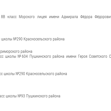
, 8В класс Морского лицея имени Адмирала Фёдора Фёдоров
сс школы №290 Красносельского района
Приморского района
асс школы №604 Пушкинского района имени Героя Советского С
ласс школы №290 Красносельского района
класс школы №93 Пушкинского района