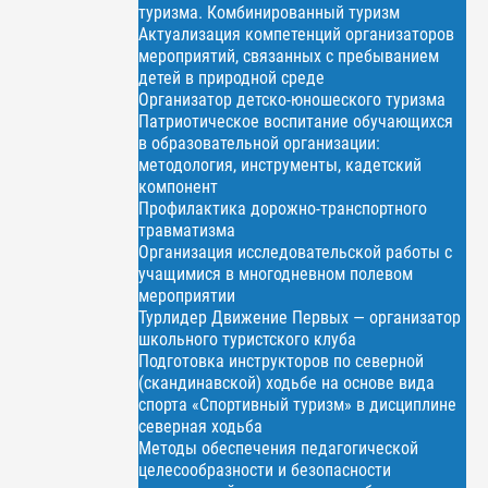
туризма. Комбинированный туризм
Актуализация компетенций организаторов
мероприятий, связанных с пребыванием
детей в природной среде
Организатор детско-юношеского туризма
Патриотическое воспитание обучающихся
в образовательной организации:
методология, инструменты, кадетский
компонент
Профилактика дорожно-транспортного
травматизма
Организация исследовательской работы с
учащимися в многодневном полевом
мероприятии
Турлидер Движение Первых — организатор
школьного туристского клуба
Подготовка инструкторов по северной
(скандинавской) ходьбе на основе вида
спорта «Спортивный туризм» в дисциплине
северная ходьба
Методы обеспечения педагогической
целесообразности и безопасности