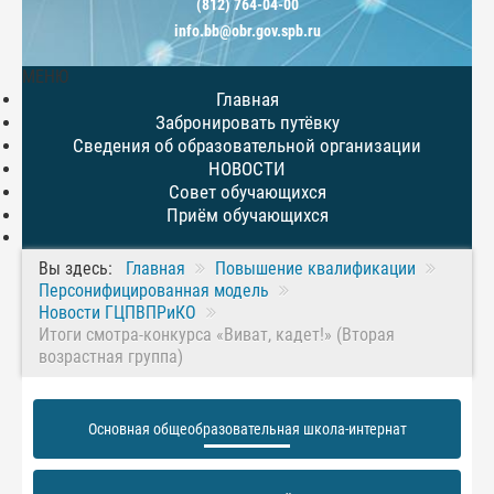
(812) 764-04-00
info.bb@obr.gov.spb.ru
МЕНЮ
Главная
Забронировать путёвку
Сведения об образовательной организации
НОВОСТИ
Совет обучающихся
Приём обучающихся
Вы здесь:
Главная
Повышение квалификации
Персонифицированная модель
Новости ГЦПВПРиКО
Итоги смотра-конкурса «Виват, кадет!» (Вторая
возрастная группа)
Основная общеобразовательная школа-интернат