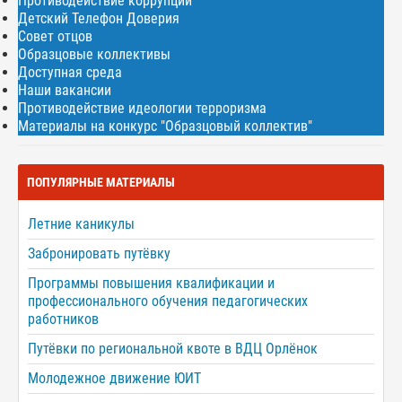
Противодействие коррупции
Детский Телефон Доверия
Совет отцов
Образцовые коллективы
Доступная среда
Наши вакансии
Противодействие идеологии терроризма
Материалы на конкурс "Образцовый коллектив"
ПОПУЛЯРНЫЕ МАТЕРИАЛЫ
Летние каникулы
Забронировать путёвку
Программы повышения квалификации и
профессионального обучения педагогических
работников
Путёвки по региональной квоте в ВДЦ Орлёнок
Молодежное движение ЮИТ